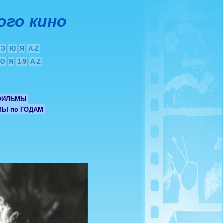
ого кино
Э
Ю
Я
A-Z
Ю
Я
1-9
A-Z
ФИЛЬМЫ
Ы по ГОДАМ