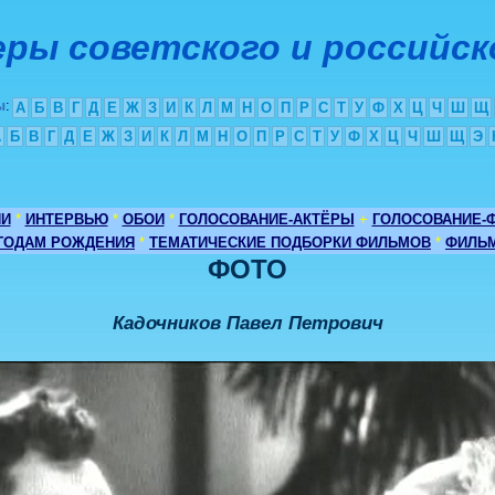
ры советского и российск
ы
:
А
Б
В
Г
Д
Е
Ж
З
И
К
Л
М
Н
О
П
Р
С
Т
У
Ф
Х
Ц
Ч
Ш
Щ
А
Б
В
Г
Д
Е
Ж
З
И
К
Л
М
Н
О
П
Р
С
Т
У
Ф
Х
Ц
Ч
Ш
Щ
Э
ИИ
*
ИНТЕРВЬЮ
*
ОБОИ
*
ГОЛОСОВАНИЕ-АКТЁРЫ
+
ГОЛОСОВАНИЕ-
 ГОДАМ РОЖДЕНИЯ
*
ТЕМАТИЧЕСКИЕ ПОДБОРКИ ФИЛЬМОВ
*
ФИЛЬМ
ФОТО
Кадочников Павел Петрович