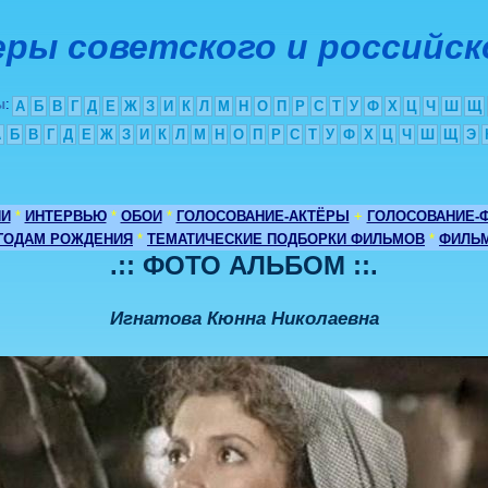
ры советского и российск
ы
:
А
Б
В
Г
Д
Е
Ж
З
И
К
Л
М
Н
О
П
Р
С
Т
У
Ф
Х
Ц
Ч
Ш
Щ
А
Б
В
Г
Д
Е
Ж
З
И
К
Л
М
Н
О
П
Р
С
Т
У
Ф
Х
Ц
Ч
Ш
Щ
Э
ИИ
*
ИНТЕРВЬЮ
*
ОБОИ
*
ГОЛОСОВАНИЕ-АКТЁРЫ
+
ГОЛОСОВАНИЕ-
 ГОДАМ РОЖДЕНИЯ
*
ТЕМАТИЧЕСКИЕ ПОДБОРКИ ФИЛЬМОВ
*
ФИЛЬМ
.:: ФОТО АЛЬБОМ ::.
Игнатова Кюнна Николаевна