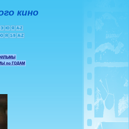
ого кино
Э
Ю
Я
A-Z
Ю
Я
1-9
A-Z
ФИЛЬМЫ
Ы по ГОДАМ