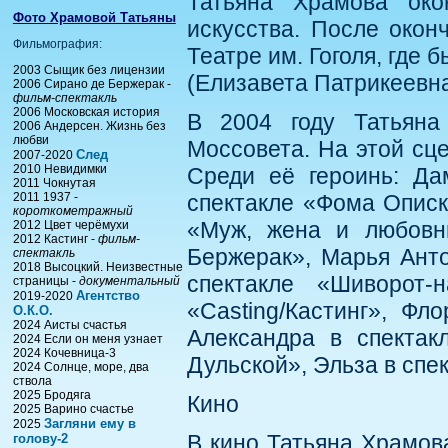
Татьяна Храмова око
Фото Храмовой Татьяны
искусства. После окон
Фильмография:
Театре им. Гоголя, где
2003 Сыщик без лицензии
(Елизавета Патрикеевна
2006 Сирано де Бержерак -
фильм-спектакль
2006 Московская история
В 2004 году Татьяна
2006 Андерсен. Жизнь без
любви
Моссовета. На этой сц
След
2007-2020
2010 Невидимки
Среди её героинь: Да
2011 Чокнутая
2011 1937 -
спектакле «Фома Описк
короткометражный
«Муж, жена и любовн
2012 Цвет черёмухи
2012 Кастинг -
фильм-
Бержерак», Марья Анто
спектакль
2018 Высоцкий. Неизвестные
спектакле «Шиворот-
страницы -
документальный
Агентство
2019-2020
«Casting/Кастинг», Фл
О.К.О.
2024 Аисты счастья
Александра в спектак
2024 Если он меня узнает
2024 Кочевница-3
Дульской», Эльза в спе
2024 Солнце, море, два
ствола
2025 Бродяга
Кино
2025 Варино счастье
Загляни ему в
2025
В кино Татьяна Храмова
голову-2