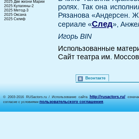
2025 Две жизни Марии
ролях. Так она исполн
2025 Кулагины-2
2025 Метод-3
Рязанова «Андерсен. Ж
2025 Оксана
2025 Склиф
След
сериале «
», Анже
Игорь BIN
Использованные матер
Сайт театра им. Моссове
Вконтакте
http://rusactors.ru/
© 2003-2016 RUSactors.ru / Использование сайта
означае
пользовательского соглашения
согласие с условиями
.