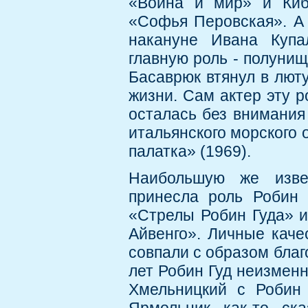
«Война и мир» и Киб
«Софья Перовская». А 
накануне Ивана Купа
главную роль - полунищ
Басаврюк втянул в люту
жизни. Сам актер эту р
осталась без внимания
итальянского морского
палатка» (1969).
Наибольшую же изве
принесла роль Робин 
«Стрелы Робин Гуда» 
Айвенго». Личные каче
совпали с образом благ
лет Робин Гуд неизмен
Хмельницкий с Робин 