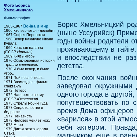
Фото Бориса
Хмельницкого
Фильмография:
Борис Хмельницкий род
Война и мир
1965-1967
1966 Кто вернется - долюбит
(ныне Уссурийск) Примо
1967 Софья Перовская
1968 Вечер накануне Ивана
годы войны родители от
Купала
проживающему в тайге.
1969 Красная палатка
(СССР-Италия)
и впоследствии не ра
1969 Князь Игорь
1970 Обыкновенная история
детства.
- фильм-спектакль
1970 И был вечер, и было
утро..
После окончания войн
1971 Пой песню, поэт...
1971 Возмездие - фильм-
заведовал окружными 
спектакль
1972 Петерс
одного города в другой
1972 Наперекор всему
(СССР-Югославия)
попутешествовать по с
1975 Стрелы Робин Гуда
1977 Свидетельство о
время Дома офицеров 
бедности
1977 Ненависть
«варился» в этой атмо
1978 Человек меняет кожу
1978 Море
себя актером. Правда
1979 Дикая охота короля
Стаха
мальчиком еще в ранне