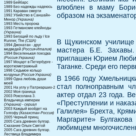
1989 Бейбарс
влюблен в маму Борис
1989 Без надежды надеюсь
1991 Караван смерти
образом на экзаменат
1992 Убийство в Саншайн-
Менор
(Украина)
1993 Месть пророка
1993 Гетманские клейноды
(Украина)
1993 Бегущий по льду / Ice
В Щукинском училище 
Runner, The
(США)
1994 Джонатан - друг
мастера Б.Е. Захавы
медведей
(Россия-Италия)
1994 Веселенькая поездка
приглашен Юрием Любим
(Россия-Украина)
1997 Моцарт в Петербурге -
Таганке. Среди его пер
короткометражный
1998 Седьмое кольцо
колдуньи
(Россия-Украина)
В 1966 году Хмельницк
1999 Одна любовь души
моей
стал полноправным чл
2001 На углу у Патриарших-2
2002 Моя граница
актер отдал 23 года. В
2003 Роксолана 3.
Владычица империи
«Преступлении и наказ
(Украина) - сериал
2003 Каждый взойдет на
Галилея» Брехта, Крям
Голгофу
(Казахстан-Россия)
2005 Черный принц
Маргарите» Булгакова
2005 Сага древних булгар.
Сказание Ольги Святой
любимцем многочисленн
2005 Сага древних булгар.
Лествица Владимира