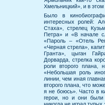
Ярмольник как-то ска
Хмельницкий», и в этом
Было в кинобиограф
интересных ролей: А
Стаха», стрелец Кузь
Петра» и «В начале с
«Пароль – «Отель Рег
«Черная стрела», капи
Гранта», цыган Гай
Дорварда, стрелка кор
роли второго плана, 
«Небольшая роль иног
линии, чем иная главна
второго плана, что мож
я не боюсь». Часто в 
герои, но и они были
никогда не играл тупых 