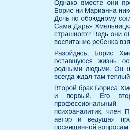
Однако вместе они пр
Борис ни Марианна нико
Дочь по обоюдному сог
Сама Дарья Хмельницкая
страшного? Ведь они об
воспитание ребенка взя
Разойдясь, Борис Хм
оставшуюся жизнь ос
родными людьми. Он не
всегда ждал там теплый
Второй брак Бориса Хме
и первый. Его вто
профессиональный п
психоаналитик, член П
автор и ведущая про
посвященной вопросам 