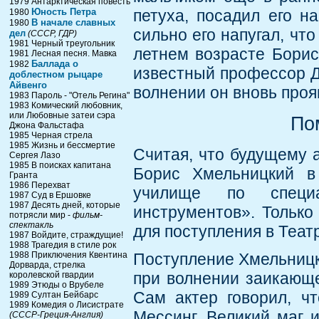
1979 Антарктическая повесть
Юность Петра
петуха, посадил его н
1980
В начале славных
1980
сильно его напугал, что
дел
(СССР, ГДР)
1981 Черный треугольник
летнем возрасте Борис
1981 Лесная песня. Мавка
Баллада о
1982
известный профессор Д
доблестном рыцаре
Айвенго
волнении он вновь про
1983 Пароль - "Отель Регина"
1983 Комический любовник,
или Любовные затеи сэра
По
Джона Фальстафа
1985 Черная стрела
1985 Жизнь и бессмертие
Считая, что будущему 
Сергея Лазо
1985 В поисках капитана
Борис Хмельницкий в
Гранта
1986 Перехват
училище по специа
1987 Суд в Ершовке
1987 Десять дней, которые
инструментов». Только
потрясли мир -
фильм-
спектакль
для поступления в Теа
1987 Войдите, страждущие!
1988 Трагедия в стиле рок
1988 Приключения Квентина
Поступление Хмельницко
Дорварда, стрелка
при волнении заикающе
королевской гвардии
1989 Этюды о Врубеле
Сам актер говорил, ч
1989 Султан Бейбарс
1989 Комедия о Лисистрате
Мессинг. Великий маг 
(СССР-Греция-Англия)