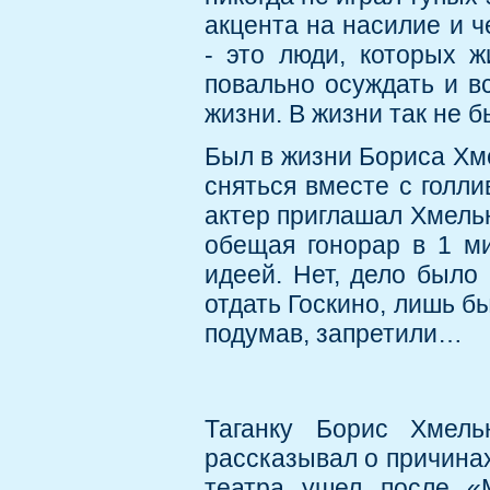
акцента на насилие и ч
- это люди, которых ж
повально осуждать и в
жизни. В жизни так не б
Был в жизни Бориса Хме
сняться вместе с голл
актер приглашал Хмельн
обещая гонорар в 1 ми
идеей. Нет, дело было 
отдать Госкино, лишь бы
подумав, запретили…
Таганку Борис Хмель
рассказывал о причинах
театра ушел после «