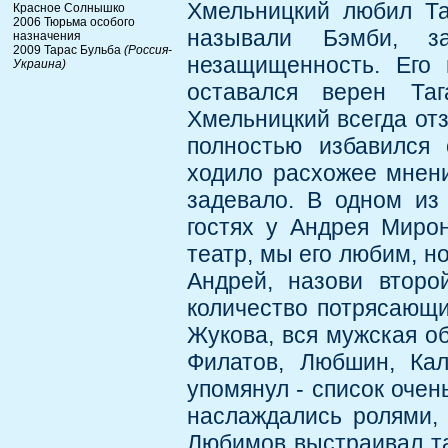
Хмельницкий любил Таг
Красное Солнышко
2006 Тюрьма особого
называли Бэмби, за
назначения
2009 Тарас Бульба
(Россия-
незащищенность. Его 
Украина)
оставался верен Та
Хмельницкий всегда от
полностью избавился 
ходило расхожее мнени
задевало. В одном из
гостях у Андрея Мирон
театр, мы его любим, но
Андрей, назови второ
количество потрясающи
Жукова, вся мужская об
Филатов, Любшин, Кал
упомянул - список очен
наслаждались ролями, 
Любимов выстраивал та