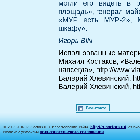
могли его видеть в р
площадь», генерал-май
«МУР есть МУР-2», М
шкафу».
Игорь BIN
Использованные матер
Михаил Костаков, «Вал
навсегда», http://www.vla
Валерий Хлевинский, htt
Валерий Хлевинский, http
Вконтакте
http://rusactors.ru/
© 2003-2016 RUSactors.ru / Использование сайта
означае
пользовательского соглашения
согласие с условиями
.