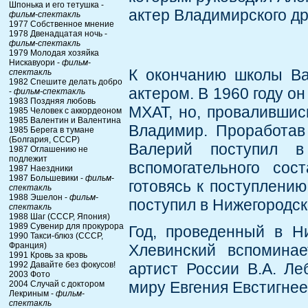
Шпонька и его тетушка -
актер Владимирского др
фильм-спектакль
1977 Собственное мнение
1978 Двенадцатая ночь -
фильм-спектакль
1979 Молодая хозяйка
Нискавуори -
фильм-
К окончанию школы Ва
спектакль
1982 Спешите делать добро
актером. В 1960 году о
-
фильм-спектакль
1983 Поздняя любовь
МХАТ, но, провалившис
1985 Человек с аккордеоном
1985 Валентин и Валентина
Владимир. Проработав
1985 Берега в тумане
(Болгария, СССР)
Валерий поступил в
1987 Оглашению не
подлежит
вспомогательного сос
1987 Наездники
1987 Большевики -
фильм-
готовясь к поступлению
спектакль
1988 Эшелон -
фильм-
поступил в Нижегородс
спектакль
1988 Шаг (СССР, Япония)
1989 Сувенир для прокурора
Год, проведенный в Н
1990 Такси-блюз (СССР,
Франция)
Хлевинский вспоминае
1991 Кровь за кровь
1992 Давайте без фокусов!
артист России В.А. Ле
2003 Фото
миру Евгения Евстигнее
2004 Случай с доктором
Лекриным -
фильм-
спектакль