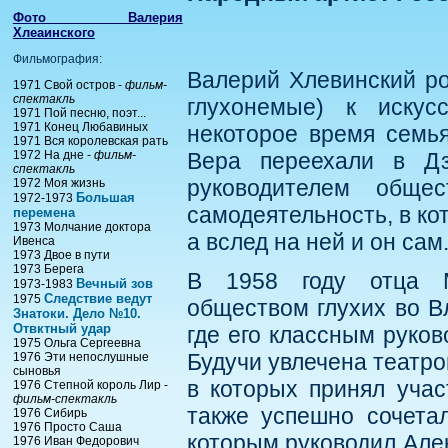
Фото Валерия
Хлеаинского
Фильмография:
Валерий Хлевинский ро
1971 Свой остров -
фильм-
спектакль
глухонемые) к искус
1971 Пой песню, поэт...
1971 Конец Любавиных
некоторое время семья
1971 Вся королевская рать
1972 На дне -
фильм-
Вера переехали в Дз
спектакль
руководителем обще
1972 Моя жизнь
Большая
1972-1973
самодеятельность, в ко
перемена
1973 Молчание доктора
а вслед на ней и он сам
Ивенса
1973 Двое в пути
1973 Берега
В 1958 году отца М
Вечный зов
1973-1983
Следствие ведут
1975
обществом глухих во В
Знатоки. Дело №10.
Отвктный удар
где его классным руко
1975 Ольга Сергеевна
Будучи увлечена театро
1976 Эти непослушные
сыновья
в которых принял учас
1976 Степной король Лир -
фильм-спектакль
также успешно сочета
1976 Сибирь
1976 Просто Саша
которым руководил Але
1976 Иван Федорович