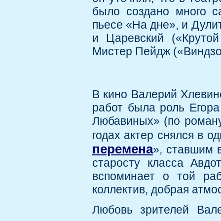
было создано много с
пьесе «На дне», и Дули
и Царевский («Крутой
Мистер Пейдж («Виндзо
В кино Валерий Хлевинс
работ была роль Егора
Любавиных» (по роман
годах актер снялся в о
перемена
», ставшим 
старосту класса Авдо
вспоминает о той ра
коллектив, добрая атм
Любовь зрителей Вал