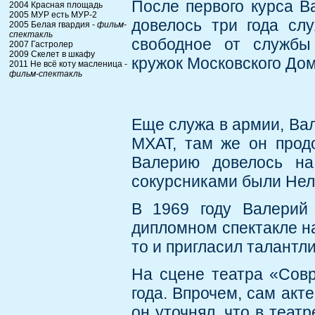
После первого курса В
2004 Красная площадь
2005 МУР есть МУР-2
довелось три года слу
2005 Белая гвардия -
фильм-
спектакль
свободное от службы
2007 Гастролер
2009 Скелет в шкафу
кружок Московского До
2011 Не всё коту масленица -
фильм-спектакль
Еще служа в армии, Ва
МХАТ, там же он прод
Валерию довелось на
сокурсниками были Нел
В 1969 году Валерий
дипломном спектакле н
то и пригласил талантл
На сцене театра «Сов
года. Впрочем, сам акт
он уточнял, что в театр