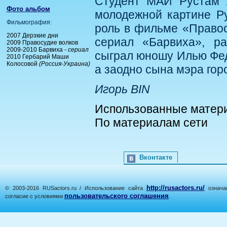
Студент МАИ Рустам 
Фото альбом
молодежной картине Р
Фильмография:
роль в фильме «Правос
2007 Дерзкие дни
сериал «Барвиха», р
2009 Правосудие волков
2009-2010 Барвиха -
сериал
сыграл юношу Илью Фед
2010 Гербарий Маши
Колосовой
(Россия-Украина)
а заодно сына мэра гор
Игорь BIN
Использованные матер
По материалам сети
Вконтакте
http://rusactors.ru/
© 2003-2016 RUSactors.ru / Использование сайта
означае
пользовательского соглашения
согласие с условиями
.