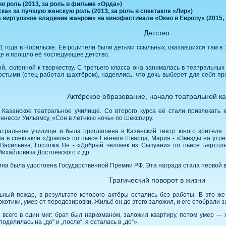
 роль (2013, за роль в фильме «Орда»)
ка» за лучшую женскую роль (2013, за роль в спектакле «Лир»)
виртуозное владение жанром» на кинофестивале «Окно в Европу» (2015, 
Детство
 года в Норильске. Её родители были детьми ссыльных, оказавшихся там в 1
где и прошло её последующее детство.
й, склонной к творчеству. С третьего класса она занималась в театральны
остыми (отец работал шахтёром), надеялись, что дочь выберет для себя 
Актёрское образование, начало театральной к
 Казанское театральное училище. Со второго курса её стали привлекать
ннесси Уильямсу, «Сон в летнюю ночь» по Шекспиру.
атральное училище и была приглашена в Казанский театр юного зрителя. 
 в спектакле «Дракон» по пьесе Евгения Шварца, Мария - «Звёзды на утре
Васильева, Госпожа Ян - «Добрый человек из Сычуани» по пьесе Бертоль
ихайловича Достоевского и др.
ина была удостоена Государственной Премии РФ. Эта награда стала первой в
Трагический поворот в жизни
ьный пожар, в результате которого актёры остались без работы. В это 
котики, умер от передозировки. Жильё он до этого заложил, и его отобрали 
всего в один миг: брат был наркоманом, заложил квартиру, потом умер — ж
оделилась на „до“ и „после“, я осталась в „до“».