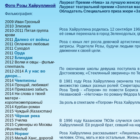
Лауреат Премии «Ника» за лучшую женскую
Фото Розы Хайруллиной
Лауреат театральной премии «Золотая мас
Обладатель Специального приза жюри «За 
Фильмография:
2009 Иван Грозный
2010 Элизиум
Роза Хайруллина родилась 12 сентября 1961
2010-2011 Пятая группа
её семья переехала в город Зеленодольск, 
крови
Далеко от войны
2011
Роза с юных лет росла девочкой артистично
2011 Оплачено любовью
актрисы. Родители Розы, будучи людьми пр
2011 Суходол
движении к своей цели.
Орда
2011
Блиндаж
2012
2012 Волки и овцы -
фильм-
спектакль
По окончании школы девушка поступила в
А у нас во
2012-2014
Достоевскому, «Стеклянный зверинец» по Те
дворе...
Чемпионы
2014
В 1981 году Роза Хайруллина окончила те
2014 Прощай, любимая!
множество самых разных ролей: Секретарша
2014 Приказано забыть
Роза Треф - «Погром» по повести Бориса 
2014 Ни слова о твоей
Незвановой - «Неточка» по роману Фёдора М
матери -
короткометражный
За роль в спектакле «Погром» Роза Хайрулл
2014 Курбан-роман
2015 Чуждый
(Казахстан)
Чёрная река
2015
2015 Училка
В 1996 году Казанском ТЮЗе случился сил
2015 Сувениры из Москвы
Хайруллиной. Её родной брат, севший на нар
(Финляндия)
Роза Хайруллина рассказывает: «Лишилась 
Норвег
2015
человек. Отец, мать и все остальные. Жизнь п
2015 Милый Ханс, дорогой