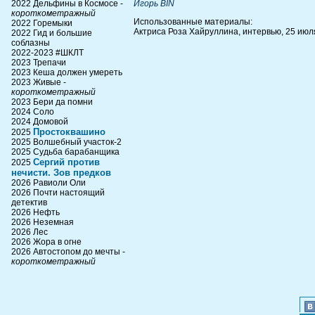
2022 Дельфины в Космосе -
Игорь BIN
короткометражный
Использованные материалы:
2022 Горемыки
Актриса Роза Хайруллина, интервью, 25 июля 2
2022 Гид и большие
соблазны
2022-2023 #ШКЛТ
2023 Трепачи
2023 Кеша должен умереть
2023 Живые -
короткометражный
2023 Бери да помни
2024 Соло
2024 Домовой
Простоквашино
2025
2025 Волшебный участок-2
2025 Судьба барабанщика
Сергий против
2025
нечисти. Зов предков
2026 Равиоли Оли
2026 Почти настоящий
детектив
2026 Нефть
2026 Неземная
2026 Лес
2026 Жора в огне
2026 Автостопом до мечты -
короткометражный