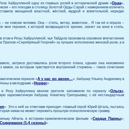
Орда
Розе Хайруллиной одну из главных ролей в исторической драме «
»,
ексия – его поездки в столицу Золотой Орды Сарай с намерением излечить
тавила женщиной властной, жёсткой, мудрой и влиятельной, нередко
 не совсем человек. Она – степь, ветер, животное... Я так её и играла –
е моя героиня, к которой возвращается зрение, скачет на коне в степь.
в этом и Розы Хайруллиной, чья Тайдула произвела огромное впечатление
на Призом «Серебряный Георгий» за лучшее исполнение женской роли, а в
вило, актрисе доставались роли второго плана, однако она неизменно
з камня, за которым чувствуется внутренний стержень – такое сочетание
А у нас во дворе…
аматическом сериале «
», бабушку Ульяну Андреевну в
Норвег
ь Анны в мелодраме «
».
Ольга»
 и Розу Хайруллину многие зрители запомнили по сериалу «
,
акую харизматичную бабушку Алевтину Григорьевну, с её нестандартным
ия
». Это к ней за ответами приходит главный герой Юрий Шталь, пытаясь
оторая никак не может пережить прошлую психологическую травму.
Сердце Пармы
няньку Айчель в историко-приключенческом фильме «
»,
Содержанки (1-4 сезоны)
».