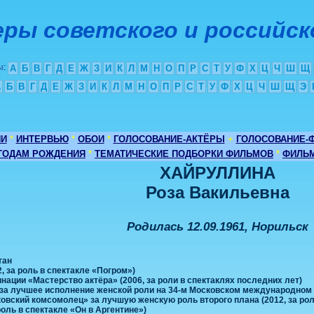
ры советского и российск
ы
:
А
Б
В
Г
Д
Е
Ж
З
И
К
Л
М
Н
О
П
Р
С
Т
У
Ф
Х
Ц
Ч
Ш
Щ
А
Б
В
Г
Д
Е
Ж
З
И
К
Л
М
Н
О
П
Р
С
Т
У
Ф
Х
Ц
Ч
Ш
Щ
Э
ИИ
*
ИНТЕРВЬЮ
*
ОБОИ
*
ГОЛОСОВАНИЕ-АКТЁРЫ
+
ГОЛОСОВАНИЕ-
 ГОДАМ РОЖДЕНИЯ
*
ТЕМАТИЧЕСКИЕ ПОДБОРКИ ФИЛЬМОВ
*
ФИЛЬМ
ХАЙРУЛЛИНА
Роза Вакильевна
Родилась 12.09.1961, Норильск
тан
, за роль в спектакле «Погром»)
нации «Мастерство актёра» (2006, за роли в спектаклях последних лет)
за лучшее исполнение женской роли на 34-м Московском международном 
овский комсомолец» за лучшую женскую роль второго плана (2012, за рол
роль в спектакле «Он в Аргентине»)