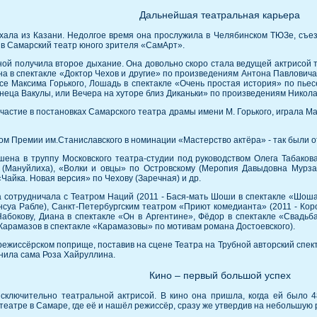
Дальнейшая театральная карьера
ехала из Казани. Недолгое время она прослужила в Челябинском ТЮЗе, съез
 в Самарский театр юного зрителя «СамАрт».
ой получила второе дыхание. Она довольно скоро стала ведущей актрисой т
ина в спектакле «Доктор Чехов и другие» по произведениям Антона Павлови
се Максима Горького, Лошадь в спектакле «Очень простая история» по пьес
неца Вакулы, или Вечера на хуторе близ Диканьки» по произведениям Никола
стие в постановках Самарского театра драмы имени М. Горького, играла Ма
том Премии им.Станиславского в номинации «Мастерство актёра» - так были
ена в труппу Московского театра-студии под руководством Олега Табакова
у (Мануйлиха), «Волки и овцы» по Островскому (Меропия Давыдовна Мурз
Чайка. Новая версия» по Чехову (Заречная) и др.
а сотрудничала с Театром Наций (2011 - Бася-мать Шоши в спектакле «Шоша
суа Рабле), Санкт-Петербургским театром «Приют комедианта» (2011 - Коро
абокову, Диана в спектакле «Он в Аргентине», Фёдор в спектакле «Свадьб
арамазов в спектакле «Карамазовы» по мотивам романа Достоевского).
режиссёрском поприще, поставив на сцене Театра на Трубной авторский спе
нила сама Роза Хайруллина.
Кино – первый большой успех
сключительно театральной актрисой. В кино она пришла, когда ей было 
 театре в Самаре, где её и нашёл режиссёр, сразу же утвердив на небольшую