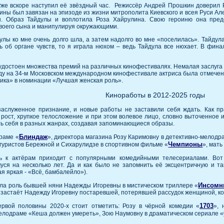
уже вскоре наступил её звёздный час. Режиссёр Андрей Прошкин доверил 
ины был завязан на эпизоде из жизни митрополита Киевского и всея Руси Ал
. Образ Тайдулы и воплотила Роза Хайрулина. Свою героиню она предс
воего сына и манипулируя окружающими.
лы ко мне очень долго шла, а затем надолго во мне «поселилась». Тайдула –
 об органе чувств, то я играла нюхом – ведь Тайдула все нюхает. В финал
удостоен множества премий на различных кинофестивалях. Немалая заслуга 
году на 34-м Московском международном кинофестивале актриса была отмече
ика» в номинации «Лучшая женская роль».
Киноработы в 2012-2025 годы
служенное признание, и новые работы не заставили себя ждать. Как пра
рост, хрупкое телосложение и при этом волевое лицо, словно выточенное и
ть себя в разных жанрах, создавая запоминающиеся образы.
Блиндаж
раме «
», директора магазина Розу Каримовну в детективно-мелодр
Чемпионы
гуристов Бережной и Сихарулидзе в спортивном фильме «
», мат
ть к актёрам приходит с популярными комедийными телесериалами. Вот
уся на несколько лет. Да и как было не запомнить её эксцентричную и т
 яркая - «Всё, бамбалейло»).
Инсомн
ла роль бывшей няни Надежды Игоревны в мистическом триллере «
н застаёт Надежду Игоревну постаревшей, потерявшей рассудок женщиной, к
1703
рвой половины 2020-х стоит отметить: Розу в чёрной комедии «
», 
мелодраме «Кеша должен умереть», Зою Наумовну в драматическом сериале «