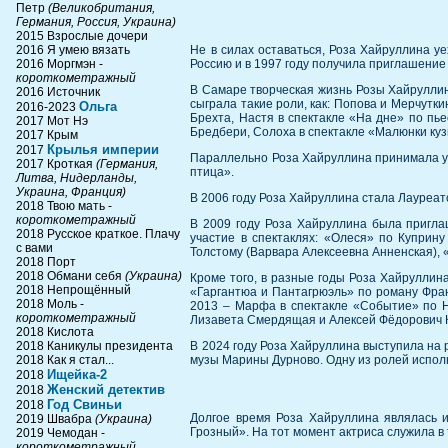
Петр
(Великобритания,
Германия, Россия, Украина)
2015 Взрослые дочери
2016 Я умею вязать
Не в силах оставаться, Роза Хайруллина у
2016 Моргмэн -
Россию и в 1997 году получила приглашение
короткометражный
В Самаре творческая жизнь Розы Хайруллин
2016 Источник
сыграла такие роли, как: Попова и Мерчутк
Ольга
2016-2023
Брехта, Настя в спектакле «На дне» по пье
2017 Мот Нэ
Бредбери, Солоха в спектакле «Малюнки куз
2017 Крым
Крылья империи
2017
Параллельно Роза Хайруллина принимала уча
2017 Кроткая
(Германия,
птица».
Литва, Нидерланды,
Украина, Франция)
В 2006 году Роза Хайруллина стала Лауреа
2018 Твою мать -
короткометражный
В 2009 году Роза Хайруллина была приглаш
2018 Русское краткое. Плачу
участие в спектаклях: «Олеся» по Куприн
с вами
Толстому (Варвара Алексеевна Анненская), «
2018 Порт
2018 Обмани себя
(Украина)
Кроме того, в разные годы Роза Хайруллин
2018 Непрощённый
«Гаргантюа и Пантагрюэль» по роману Фран
2018 Моль -
2013 – Марфа в спектакле «Событие» по Н
короткометражный
Лизавета Смердящая и Алексей Фёдорович К
2018 Кислота
2018 Каникулы президента
В 2024 году Роза Хайруллина выступила на 
2018 Как я стал...
музы Марины Дурново. Одну из ролей испол
Ищейка-2
2018
Женский детектив
2018
Год Свиньи
2018
Долгое время Роза Хайруллина являлась и
2019 Швабра
(Украина)
Грозный». На тот момент актриса служила в
2019 Чемодан -
короткометражный