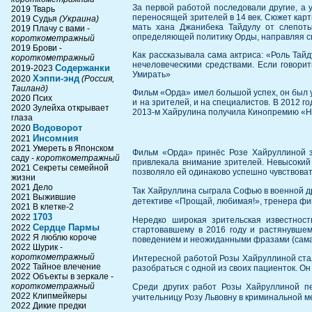
За первой работой последовали другие, а 
2019 Тварь
переносящей зрителей в 14 век. Сюжет карт
2019 Судья
(Украина)
мать хана Джанибека Тайдулу от слепоты
2019 Плачу с вами -
определяющей политику Орды, направляя с
короткометражный
2019 Брови -
Как рассказывала сама актриса: «Роль Тайду
короткометражный
нечеловеческими средствами. Если говорить
Содержанки
2019-2023
Умирать»
Хэппи-энд
2020
(Россия,
Таиланд)
Фильм «Орда» имел большой успех, он был 
2020 Псих
и на зрителей, и на специалистов. В 2012 
2020 Зулейха открывает
2013-м Хайрулина получила Кинопремию «Н
глаза
Водоворот
2020
Инсомния
2021
2021 Умереть в Японском
Фильм «Орда» принёс Розе Хайруллиной за
саду -
короткометражный
привлекала внимание зрителей. Невысокий 
2021 Секреты семейной
позволяло ей одинаково успешно чувствова
жизни
2021 Дело
Так Хайруллина сыграла Софью в военной д
2021 Выжившие
детективе «Прощай, любимая!», тренера фи
2021 В клетке-2
1703
2022
Нередко широкая зрительская известнос
Сердце Пармы
2022
стартовавшему в 2016 году и растянувшем
2022 Я люблю короче
поведением и неожиданными фразами (самая
2022 Шурик -
короткометражный
Интересной работой Розы Хайруллиной ста
2022 Тайное влечение
разобраться с одной из своих пациенток. О
2022 Объекты в зеркале -
короткометражный
Среди других работ Розы Хайруллиной пе
2022 Клипмейкеры
учительницу Розу Львовну в криминальной 
2022 Дикие предки