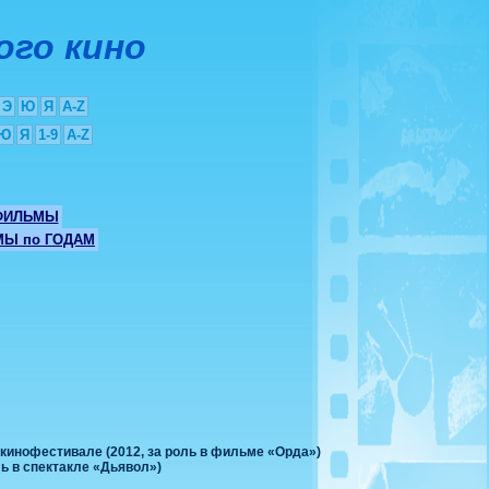
ого кино
Э
Ю
Я
A-Z
Ю
Я
1-9
A-Z
ФИЛЬМЫ
Ы по ГОДАМ
кинофестивале (2012, за роль в фильме «Орда»)
ь в спектакле «Дьявол»)