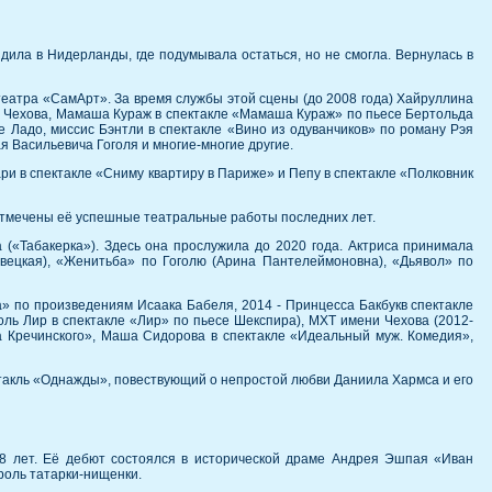
дила в Нидерланды, где подумывала остаться, но не смогла. Вернулась в
еатра «СамАрт». За время службы этой сцены (до 2008 года) Хайруллина
ча Чехова, Мамаша Кураж в спектакле «Мамаша Кураж» по пьесе Бертольда
е Ладо, миссис Бэнтли в спектакле «Вино из одуванчиков» по роману Рэя
я Васильевича Гоголя и многие-многие другие.
ри в спектакле «Сниму квартиру в Париже» и Пепу в спектакле «Полковник
 отмечены её успешные театральные работы последних лет.
 («Табакерка»). Здесь она прослужила до 2020 года. Актриса принимала
авецкая), «Женитьба» по Гоголю (Арина Пантелеймоновна), «Дьявол» по
» по произведениям Исаака Бабеля, 2014 - Принцесса Бакбукв спектакле
ль Лир в спектакле «Лир» по пьесе Шекспира), МХТ имени Чехова (2012-
а Кречинского», Маша Сидорова в спектакле «Идеальный муж. Комедия»,
ктакль «Однажды», повествующий о непростой любви Даниила Хармса и его
48 лет. Её дебют состоялся в исторической драме Андрея Эшпая «Иван
 роль татарки-нищенки.