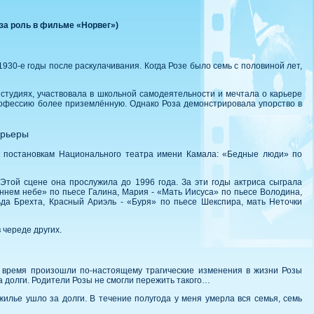
за роль в фильме «Норвег»)
930-е годы после раскулачивания. Когда Розе было семь с половиной лет,
х студиях, участвовала в школьной самодеятельности и мечтала о карьере
профессию более приземлённую. Однако Роза демонстрировала упорство в
арьеры
 к постановкам Национального театра имени Камала: «Бедные люди» по
Этой сцене она прослужила до 1996 года. За эти годы актриса сыграла
ннем небе» по пьесе Галина, Мария - «Мать Иисуса» по пьесе Володина,
да Брехта, Красный Ариэль - «Буря» по пьесе Шекспира, мать Неточки
 череде других.
же время произошли по-настоящему трагические изменения в жизни Розы
за долги. Родители Розы не смогли пережить такого…
илье ушло за долги. В течение полугода у меня умерла вся семья, семь