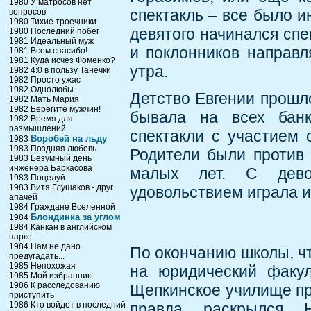
1980 У матросов нет
спектакль – все было и
вопросов
1980 Тихие троечники
девятого начинался спек
1980 Последний побег
1981 Идеальный муж
и поклонников направл
1981 Всем спасибо!
1981 Куда исчез Фоменко?
утра.
1982 4:0 в пользу Танечки
1982 Просто ужас
1982 Однолюбы
Детство Евгении прошло
1982 Мать Мария
1982 Берегите мужчин!
бывала на всех банк
1982 Время для
размышлений
спектакли с участием о
Воробей на льду
1983
1983 Поздняя любовь
Родители были против 
1983 Безумный день
инженера Баркасова
малых лет. С девоч
1983 Поцелуй
1983 Витя Глушаков - друг
удовольствием играла и
апачей
1984 Граждане Вселенной
Блондинка за углом
1984
1984 Канкан в английском
парке
1984 Нам не дано
По окончанию школы, чт
предугадать...
1985 Непохожая
на юридический факу
1985 Мой избранник
1986 К расследованию
Щепкинское училище пр
приступить
1986 Кто войдет в последний
правда, раскрылся. 