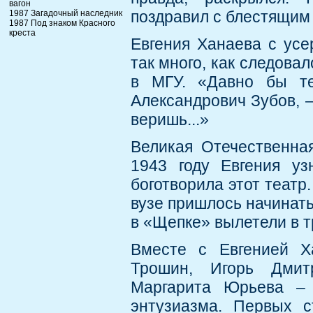
вагон
поздравил с блестящим
1987 Загадочный наследник
1987 Под знаком Красного
креста
Евгения Ханаева с усе
так много, как следова
в МГУ. «Давно бы те
Александрович Зубов, –
веришь...»
Великая Отечественная
1943 году Евгения уз
боготворила этот театр
вузе пришлось начинать 
в «Щепке» вылетели в т
Вместе с Евгенией Х
Трошин, Игорь Дмит
Маргарита Юрьева – 
энтузиазма. Первых с