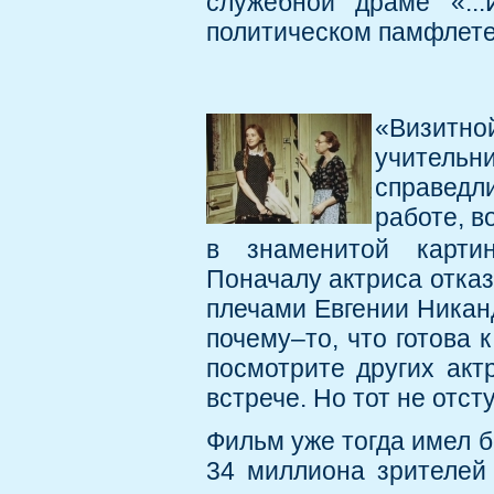
служебной драме «..
политическом памфлете
«Визитн
учительн
справед
работе, 
в знаменитой карт
Поначалу актриса отказ
плечами Евгении Никан
почему–то, что готова 
посмотрите других акт
встрече. Но тот не отст
Фильм уже тогда имел б
34 миллиона зрителей 