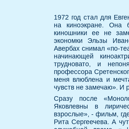
1972 год стал для Евг
на киноэкране. Она 
киношники ее не зам
экономки Эльзы Иван
Авербах снимал «по-теа
начинающей киноакт
трудновато, и непон
профессора Сретенского
меня влюблена и мечта
чувств не замечаю». И р
Сразу после «Моноло
Яковлевны в лириче
взрослые», - фильм, гд
Рита Сергеечева. А чу