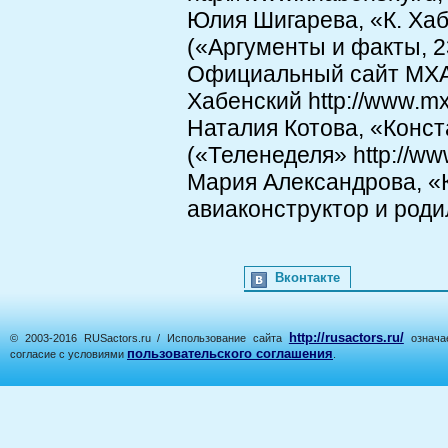
Юлия Шигарева, «К. Хаб
(«Аргументы и факты, 2
Официальный сайт МХАТ
Хабенский http://www.mx
Наталия Котова, «Конст
(«Теленеделя» http://www
Мария Александрова, «К
авиаконструктор и родил
Вконтакте
http://rusactors.ru/
© 2003-2016 RUSactors.ru / Использование сайта
означае
пользовательского соглашения
согласие с условиями
.