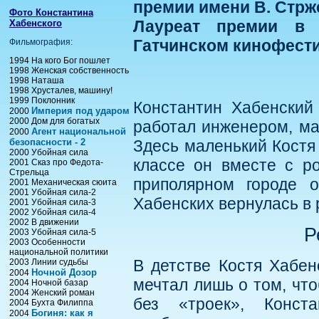
премии имени В. Стрж
Фото Константина
Лауреат премии в 
Хабенского
Гатчинском кинофести
Фильмография:
1994 На кого Бог пошлет
1998 Женская собственность
1998 Наташа
1998 Хрусталев, машину!
1999 Поклонник
Константин Хабенский 
Империя под ударом
2000
2000 Дом для богатых
работал инженером, ма
Агент национальной
2000
безопасности - 2
Здесь маленький Костя 
2000 Убойная сила
классе он вместе с р
2001 Сказ про Федота-
Стрельца
приполярном городе 
2001 Механическая сюита
2001 Убойная сила-2
Хабенских вернулась в 
2001 Убойная сила-3
2002 Убойная сила-4
2002 В движении
Р
2003 Убойная сила-5
2003 Особенности
национальной политики
В детстве Костя Хабен
2003 Линии судьбы
Ночной Дозор
2004
мечтал лишь о том, что
2004 Ночной базар
2004 Женский роман
без «троек», Конст
2004 Бухта Филиппа
Богиня: как я
2004