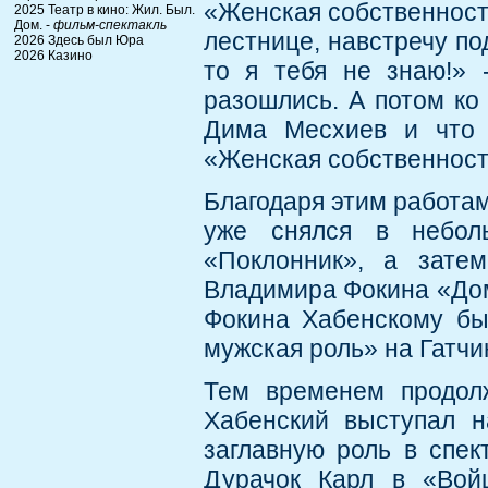
«Женская собственность
2025 Театр в кино: Жил. Был.
Дом. -
фильм-спектакль
лестнице, навстречу по
2026 Здесь был Юра
2026 Казино
то я тебя не знаю!» 
разошлись. А потом ко 
Дима Месхиев и что 
«Женская собственност
Благодаря этим работам
уже снялся в небол
«Поклонник», а зате
Владимира Фокина «Дом
Фокина Хабенскому бы
мужская роль» на Гатчи
Тем временем продолж
Хабенский выступал н
заглавную роль в спек
Дурачок Карл в «Войц