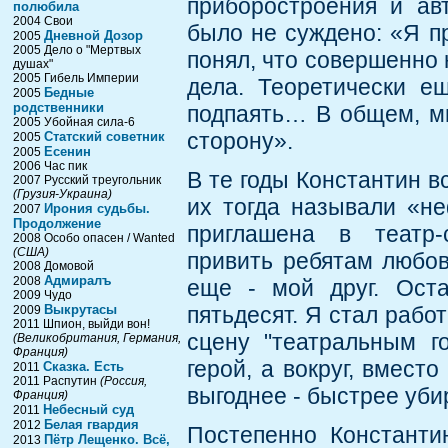
приборостроения и ав
полюбила
2004 Свои
было не суждено: «Я пр
Дневной Дозор
2005
2005 Дело о "Мертвых
понял, что совершенно 
душах"
2005 Гибель Империи
дела. Теоретически ещ
Бедные
2005
родственники
подпаять… В общем, мн
2005 Убойная сила-6
сторону».
Статский советник
2005
Есенин
2005
2006 Час пик
В те годы Константин в
2007 Русский треугольник
(Грузия-Украина)
их тогда называли «не
Ирония судьбы.
2007
Продолжение
приглашена в театр-
2008 Особо опасен / Wanted
(США)
привить ребятам любов
2008 Домовой
Адмиралъ
2008
еще - мой друг. Ост
2009 Чудо
Выкрутасы
пятьдесят. Я стал рабо
2009
2011 Шпион, выйди вон!
сцену "театральным г
(Великобритания, Германия,
Франция)
герой, а вокруг, вместо
Сказка. Есть
2011
2011 Распутин
(Россия,
выгоднее - быстрее уби
Франция)
Небесный суд
2011
Белая гвардия
2012
Постепенно Константи
Пётр Лещенко. Всё,
2013