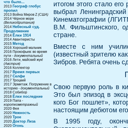
что было...
итогом этого стало его
Географ глобус
2013
выбрал Ленинградский
пропил
2013 Война Миров Z
(США)
Кинематографии (ЛГИТМи
2014 Чёрное море
(Великобритания)
В.М. Фильштинского, о
Небесный суд.
2014
Продолжение
стране.
Ёлки 1914
2014
2014 Авантюристы
Метод
2015
Вместе с ним учили
2016 Хороший мальчик
2016 Прокофьев: во время
(известный зрителю как
пути -
документальный
2016 Лети, майский жук!
Зибров. Ребята очень с
(Австрия)
2016 Коллектор
Время первых
2017
Селфи
2017
2017 Троцкий
2017 Эрмитаж. Погружение в
Свою первую роль в ки
историю -
документальный
2018 Собибор
Это был эпизод в экс
Ёлки последние
2018
2019 Папа -
кого Бог пошлет», кото
короткометражный
настоящим дебютом его 
2020 Фея
Нежность
2020
Трое
2020
В 1995 году, окон
Доктор Лиза
2020
Огонь
2020