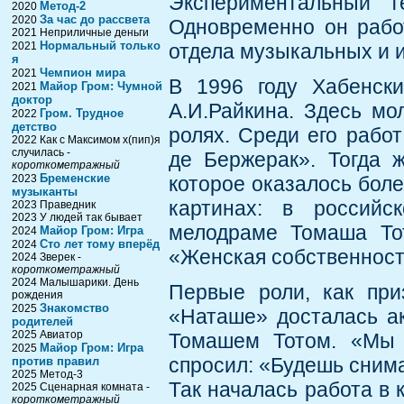
Экспериментальный т
Метод-2
2020
За час до рассвета
2020
Одновременно он рабо
2021 Неприличные деньги
Нормальный только
2021
отдела музыкальных и
я
Чемпион мира
2021
В 1996 году Хабенск
Майор Гром: Чумной
2021
доктор
А.И.Райкина. Здесь мо
Гром. Трудное
2022
детство
ролях. Среди его рабо
2022 Как с Максимом х(пип)я
случилась -
де Бержерак». Тогда 
короткометражный
Бременские
2023
которое оказалось боле
музыканты
картинах: в российск
2023 Праведник
2023 У людей так бывает
мелодраме Томаша То
Майор Гром: Игра
2024
Сто лет тому вперёд
2024
«Женская собственност
2024 Зверек -
короткометражный
2024 Малышарики. День
Первые роли, как при
рождения
Знакомство
2025
«Наташе» досталась ак
родителей
2025 Авиатор
Томашем Тотом. «Мы п
Майор Гром: Игра
2025
спросил: «Будешь снима
против правил
2025 Метод-3
Так началась работа в 
2025 Сценарная комната -
короткометражный