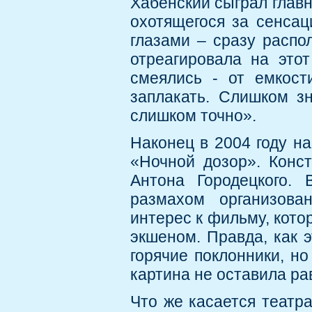
Хабенский сыграл главн
охотящегося за сенсац
глазами – сразу распол
отреагировала на это
смеялись - от емкост
заплакать. Слишком з
слишком точно».
Наконец в 2004 году н
«Ночной дозор». Конс
Антона Городецкого.
размахом организова
интерес к фильму, кот
экшеном. Правда, как 
горячие поклонники, но
картина не оставила р
Что же касается театра