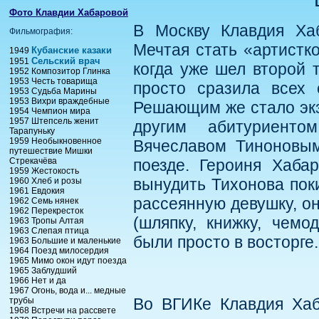
Фото Клавдии Хабаровой
В Москву Клавдия Хаб
Фильмография:
Мечтая стать «артистк
Кубанские казаки
1949
Сельский врач
1951
когда уже шел второй 
1952 Композитор Глинка
1953 Честь товарища
просто сразила всех 
1953 Судьба Марины
1953 Вихри враждебные
Решающим же стало экз
1954 Чемпион мира
1957 Штепсель женит
другим абитуриенто
Тарапуньку
1959 Необыкновенное
Вячеславом Тиноновым
путешествие Мишки
Стрекачёва
поезде. Героиня Хаба
1959 Жестокость
вынудить Тихонова поки
1960 Хлеб и розы
1961 Евдокия
рассеянную девушку, он
1962 Семь нянек
1962 Перекресток
(шляпку, книжку, чемо
1963 Тропы Алтая
1963 Слепая птица
были просто в восторге.
1963 Большие и маленькие
1964 Поезд милосердия
1965 Мимо окон идут поезда
1965 Заблудший
1966 Нет и да
1967 Огонь, вода и... медные
Во ВГИКе Клавдия Хаб
трубы
1968 Встречи на рассвете