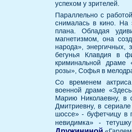
успехом у зрителей.
Параллельно с работой
снималась в кино. На 
плана. Обладая удив
магнетизмом, она соз
народа», энергичных, 
бегунья Клавдия в ф
криминальной драме 
розы», Софья в мелодр
Со временем актриса
военной драме «Здесь
Марию Николаевну, в 
Дмитриевну, в сериале
шоссе» - буфетчицу в 
невидимка» - тетуш
Дружининой
«Гардема