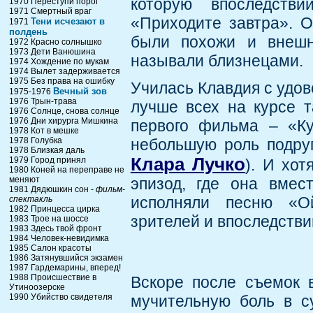
которую впоследств
1970 Переступи порог
1971 Смертный враг
«Приходите завтра». О
Тени исчезают в
1971
полдень
были похожи и внешн
1972 Красно солнышко
1973 Дети Ванюшина
называли близнецами.
1974 Хождение по мукам
1974 Вылет задерживается
1975 Без права на ошибку
Училась Клавдия с удов
Вечный зов
1975-1976
1976 Трын-трава
лучше всех на курсе т
1976 Солнце, снова солнце
1976 Дни хирурга Мишкина
первого фильма – «Ку
1978 Кот в мешке
1978 Голубка
небольшую роль подру
1978 Близкая даль
Клара Лучко
1979 Город принял
). И хо
1980 Коней на переправе не
меняют
эпизод, где она вмес
1981 Дядюшкин сон -
фильм-
исполняли песню «О
спектакль
1982 Принцесса цирка
зрителей и впоследстви
1983 Трое на шоссе
1983 Здесь твой фронт
1984 Человек-невидимка
1985 Салон красоты
1986 Затянувшийся экзамен
1987 Гардемарины, вперед!
1988 Происшествие в
Вскоре после съемок в
Утиноозерске
1990 Убийство свидетеля
мучительную боль в су