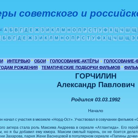
ры советского и российск
ы
:
А
Б
В
Г
Д
Е
Ж
З
И
К
Л
М
Н
О
П
Р
С
Т
У
Ф
Х
Ц
Ч
Ш
Щ
А
Б
В
Г
Д
Е
Ж
З
И
К
Л
М
Н
О
П
Р
С
Т
У
Ф
Х
Ц
Ч
Ш
Щ
Э
ИИ
*
ИНТЕРВЬЮ
*
ОБОИ
*
ГОЛОСОВАНИЕ-АКТЁРЫ
+
ГОЛОСОВАНИЕ-
 ГОДАМ РОЖДЕНИЯ
*
ТЕМАТИЧЕСКИЕ ПОДБОРКИ ФИЛЬМОВ
*
ФИЛЬМ
ГОРЧИЛИН
Александр Павлович
Родился 03.03.1992
Начало
н начал с участия в мюзикле «Норд-Ост». Участвовал в озвучании фильмов 
го актера стала роль Максима Андреева в сериале «Атлантида». Его герой 
м, но я бы добавил ему юмора. Максим смелый парень, он не боится дела
ени Захарова, парня Жени Васнецовой в популярном сериале «Папины дочки