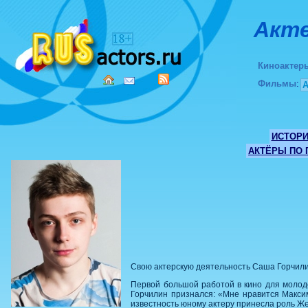
Акте
Киноактер
Фильмы
:
ИСТОР
АКТЁРЫ ПО
Свою актерскую деятельность Саша Горчили
Первой большой работой в кино для молодо
Горчилин признался: «Мне нравится Макси
известность юному актеру принесла роль Ж