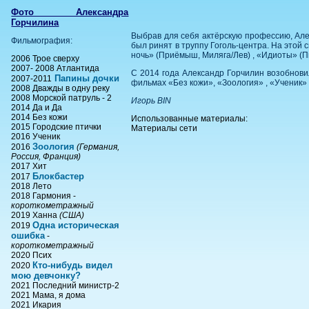
Фото Александра
Горчилина
Выбрав для себя актёрскую профессию, Але
Фильмография:
был ринят в труппу Гоголь-центра. На этой
ночь» (Приёмыш, Миляга/Лев) , «Идиоты» (Пи
2006 Трое сверху
2007- 2008 Атлантида
С 2014 года Александр Горчилин возобнови
Папины дочки
2007-2011
фильмах «Без кожи», «Зоология» , «Ученик» 
2008 Дважды в одну реку
2008 Морской патруль - 2
Игорь BIN
2014 Да и Да
2014 Без кожи
Использованные материалы:
2015 Городские птички
Материалы сети
2016 Ученик
Зоология
2016
(Германия,
Россия, Франция)
2017 Хит
Блокбастер
2017
2018 Лето
2018 Гармония -
короткометражный
2019 Ханна
(США)
Одна историческая
2019
ошибка
-
короткометражный
2020 Псих
Кто-нибудь видел
2020
мою девчонку?
2021 Последний министр-2
2021 Мама, я дома
2021 Икария