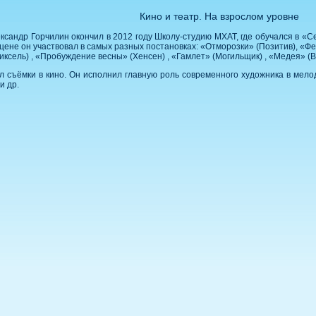
Кино и театр. На взрослом уровне
ксандр Горчилин окончил в 2012 году Школу-студию МХАТ, где обучался в «
 сцене он участвовал в самых разных постановках: «Отморозки» (Позитив), «
ксель) , «Пробуждение весны» (Хенсен) , «Гамлет» (Могильщик) , «Медея» (Ве
л съёмки в кино. Он исполнил главную роль современного художника в мело
и др.