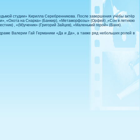
Седьмой студии» Кирилла Серебренникова. После завершения учёбы актёр
Феи», «Охота на Снарка» (Банкир), «Метаморфозы» (Орфей) ,«Сон в летнюю
стник) , «(М)ученик» (Григорий Зайцев), «Маленький герой» (Ваня).
драме Валерии Гай Германики «Да и Да», а также ряд небольших ролей в