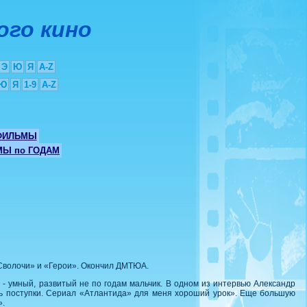
ого кино
Э
Ю
Я
A-Z
Ю
Я
1-9
A-Z
ФИЛЬМЫ
Ы по ГОДАМ
«Сволочи» и «Герои». Окончил ДМТЮА.
- умный, развитый не по годам мальчик. В одном из интервью Александр
ть поступки. Сериал «Атлантида» для меня хороший урок». Еще большую
».