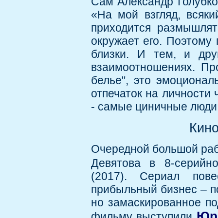
Сам Александр Голубко
«На мой взгляд, всяки
приходится размышлят
окружает его. Поэтому
близки. И тем, и дру
взаимоотношениях. Про
белье", это эмоционал
отпечаток на личности 
- самые циничные люди 
Кино
Очередной большой раб
Девятова в 8-серийн
(2017). Сериал пове
прибыльный бизнес – по
но замаскированное по
Юр
фильму выступили