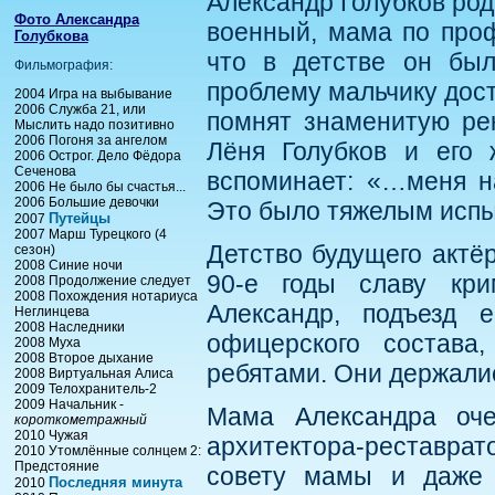
Александр Голубков роди
Фото Александра
военный, мама по проф
Голубкова
что в детстве он бы
Фильмография:
проблему мальчику дост
2004 Игра на выбывание
2006 Служба 21, или
помнят знаменитую ре
Мыслить надо позитивно
2006 Погоня за ангелом
Лёня Голубков и его 
2006 Острог. Дело Фёдора
Сеченова
вспоминает: «…меня н
2006 Не было бы счастья...
2006 Большие девочки
Это было тяжелым испы
Путейцы
2007
2007 Марш Турецкого (4
Детство будущего актё
сезон)
2008 Синие ночи
90-е годы славу кри
2008 Продолжение следует
2008 Похождения нотариуса
Александр, подъезд 
Неглинцева
2008 Наследники
офицерского состава
2008 Муха
2008 Второе дыхание
ребятами. Они держалис
2008 Виртуальная Алиса
2009 Телохранитель-2
2009 Начальник -
Мама Александра оче
короткометражный
2010 Чужая
архитектора-реставра
2010 Утомлённые солнцем 2:
Предстояние
совету мамы и даже 
Последняя минута
2010