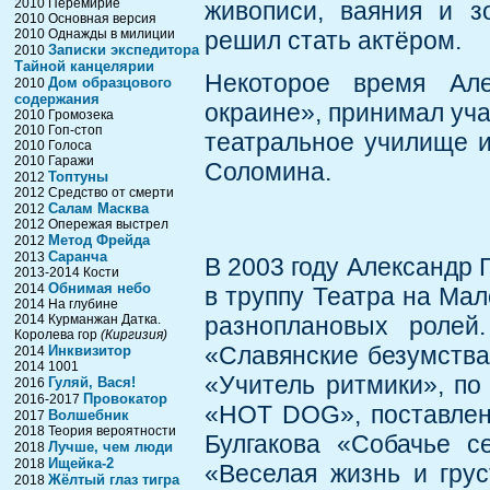
2010 Перемирие
живописи, ваяния и з
2010 Основная версия
2010 Однажды в милиции
решил стать актёром.
Записки экспедитора
2010
Тайной канцелярии
Некоторое время Ал
Дом образцового
2010
содержания
окраине», принимал уча
2010 Громозека
2010 Гоп-стоп
театральное училище и
2010 Голоса
2010 Гаражи
Соломина.
Топтуны
2012
2012 Средство от смерти
Салам Масква
2012
2012 Опережая выстрел
Метод Фрейда
2012
Саранча
2013
В 2003 году Александр 
2013-2014 Кости
Обнимая небо
2014
в труппу Театра на Мал
2014 На глубине
2014 Курманжан Датка.
разноплановых ролей
Королева гор
(Киргизия)
«Славянские безумства
Инквизитор
2014
2014 1001
«Учитель ритмики», по
Гуляй, Вася!
2016
Провокатор
2016-2017
«HOT DOG», поставлен
Волшебник
2017
2018 Теория вероятности
Булгакова «Собачье с
Лучше, чем люди
2018
Ищейка-2
2018
«Веселая жизнь и гру
Жёлтый глаз тигра
2018