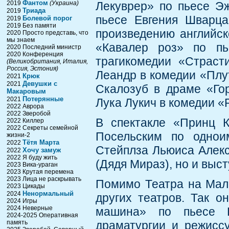
Фантом
2019
(Украина)
Лекуврер» по пьесе Эж
Триада
2019
пьесе Евгения Шварца
Болевой порог
2019
2019 Без памяти
произведению английск
2020 Просто представь, что
мы знаем
«Кавалер роз» по пь
2020 Последний министр
2020 Конференция
трагикомедии «Страст
(Великобритания, Италия,
Россия, Эстония)
Леандр в комедии «Плу
Крюк
2021
Девушки с
2021
Скалозуб в драме «Гор
Макаровым
Потерянные
2021
Лука Лукич в комедии «
2022 Аврора
2022 Зверобой
В спектакле «Принц К
2022 Киллер
2022 Секреты семейной
Посельским по одноим
жизни-2
Тётя Марта
2022
Стейплза Льюиса Алекс
Хочу замуж
2022
2022 Я буду жить
(Дядя Мираз), но и выс
2023 Вика-ураган
2023 Крутая перемена
2023 Лица не раскрывать
Помимо Театра на Мало
2023 Цикады
Ненормальный
2024
других театров. Так о
2024 Игры
2024 Неверные
машина» по пьесе Ю
2024-2025 Оперативная
память
драматургии и режиссу