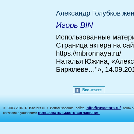
Александр Голубков жена
Игорь BIN
Использованные матер
Страница актёра на са
https://mbronnaya.ru/
Наталья Южина, «Алекса
Бирюлеве…"», 14.09.2016
Вконтакте
http://rusactors.ru/
© 2003-2016 RUSactors.ru / Использование сайта
означае
пользовательского соглашения
согласие с условиями
.