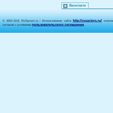
Вконтакте
http://rusactors.ru/
© 2003-2016 RUSactors.ru / Использование сайта
означае
пользовательского соглашения
согласие с условиями
.