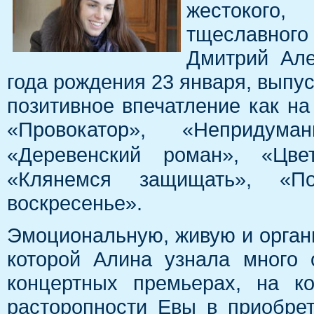
жестокого
тщеславног
Дмитрий Але
года рождения 23 января, выпу
позитивное впечатление как на 
«Провокатор», «Непридум
«Деревенский роман», «Цв
«Клянемся защищать», «П
воскресенье».
Эмоциональную, живую и органи
которой Алина узнала много 
концертных премьерах, на к
расторопности Евы в приобре