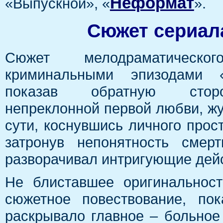
Неформат
«Выпускной», «
».
Сюжет сериала
Сюжет мелодраматическ
криминальными эпизодами «
показав обратную стор
непреклонной первой любви, жу
сути, коснувшись личного прос
затронув непонятность смер
разворачивал интригующие дейс
Не блиставшее оригинальност
сюжетное повествование, по
раскрывало главное – больное