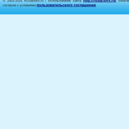
http://rusactors.ru/
© 2003-2016 RUSactors.ru / Использование сайта
означае
пользовательского соглашения
согласие с условиями
.