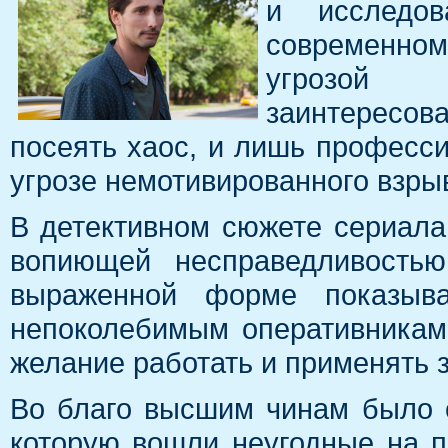
и исследо
современном
угрозой
заинтересов
посеять хаос, и лишь професс
угрозе немотивированного взры
В детективном сюжете сериала
вопиющей несправедливостью
выраженной форме показыв
непоколебимым оперативникам
желание работать и применять з
Во благо высшим чинам было с
которую вошли неугодные на п