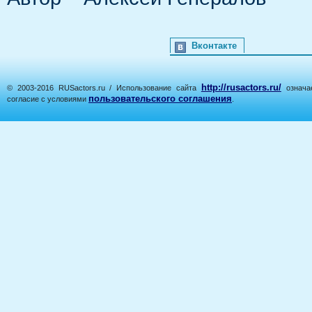
Вконтакте
http://rusactors.ru/
© 2003-2016 RUSactors.ru / Использование сайта
означае
пользовательского соглашения
согласие с условиями
.