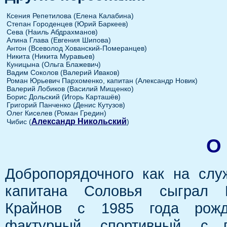
Ксения Репетилова (Елена Калабина)
Степан Городенцев (Юрий Баркеев)
Сева (Наиль Абдрахманов)
Алина Глава (Евгения Шипова)
Антон (Всеволод Хованский-Померанцев)
Никита (Никита Муравьев)
Куницына (Ольга Блажевич)
Вадим Соколов (Валерий Иваков)
Роман Юрьевич Пархоменко, капитан (Александр Новик)
Валерий Лобиков (Василий Мищенко)
Борис Дольский (Игорь Карташёв)
Григорий Панченко (Денис Кутузов)
Олег Киселев (Роман Гредин)
Александр Никольский
Чибис (
)
О
Добропорядочного как на слу
капитана Соловья сыграл 
Крайнов с 1985 года рожд
фактурный, спортивный, с 