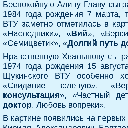
Беспокойную Алину Главу сыгр
1984 года рождения 7 марта,
ВТУ заметно отметилась в карт
«Наследники», «
Вий
», «Верси
«Семицветик», «
Долгий путь 
Нравственную Хвалынову сыгр
1974 года рождения 15 август
Щукинского ВТУ особенно хо
«Свидание вслепую», «Ве
консультация
», «Частный де
доктор
. Любовь вопреки».
В картине появились на первых 
Кирилл Александрович Болтае