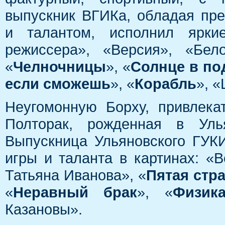
выпускник ВГИКа, обладая пр
и талантом, исполнил ярки
режиссера», «Версия», «Бел
«
Челночницы
», «
Солнце в по
если сможешь
», «
Корабль
», 
Неугомонную Борху, привлека
Полторак, рожденная в Уль
Выпускница Ульяновского ГУК
игры и таланта в картинах: «В
Татьяна Иванова», «
Пятая стр
«
Неравный брак
», «
Физик
Казановы».