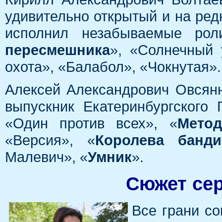
удивительно открытый и на ре
исполнил незабываемые рол
пересмешника
», «Солнечный 
охота», «Балабол», «Чокнутая».
Алексей Александрович Овсянн
выпускник Екатеринбургского
«Один против всех», «
Мето
«Версия», «
Королева банди
Малевич», «
Умник
».
Сюжет сер
Все грани с