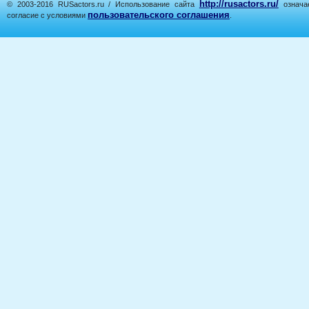
http://rusactors.ru/
© 2003-2016 RUSactors.ru / Использование сайта
означае
пользовательского соглашения
согласие с условиями
.