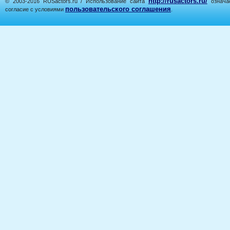
http://rusactors.ru/
© 2003-2016 RUSactors.ru / Использование сайта
означае
пользовательского соглашения
согласие с условиями
.