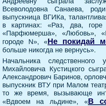
Андреевну сыграла засл
Всеволодовна Санаева, род
выпускница ВГИКа, талантлива
в картинах: «Раз, два, гор
«Парфюмерша», «Любовь», «Г
Не покидай м
городе N», «
больше никогда не вернусь».
Начальника следственного у
Михайловича Кустицкого сыгр
Александрович Баринов, орловч
выпускник ВТУ при Малом театр
то же время, вызывающе инт
В с
«Вдвоем на льдине», «