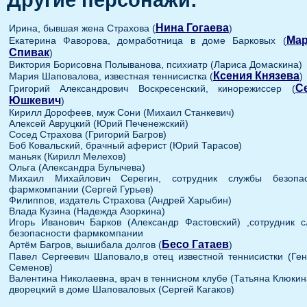
Нина Гогаева
Ирина, бывшая жена Страхова (
)
Мар
Екатерина Фаворова, домработница в доме Барковых (
Спивак
)
Виктория Борисовна Полыванова, психиатр (Лариса Домаскина)
Ксения Князева
Мария Шаповалова, известная теннисистка (
)
С
Григорий Александрович Воскресенский, кинорежиссер (
Юшкевич
)
Кирилл Дорофеев, муж Сони (Михаил Станкевич)
Алексей Авруцкий (Юрий Печенежский)
Сосед Страхова (Григорий Багров)
Боб Ковальский, брачный аферист (Юрий Тарасов)
маньяк (Кирилл Мелехов)
Ольга (Александра Булычева)
Михаил Михайлович Серегин, сотрудник службы безопас
фармкомпании (Сергей Гурьев)
Филиппов, издатель Страхова (Андрей Харыбин)
Влада Кузина (Надежда Азоркина)
Игорь Иванович Барков (Александр Фастовский) ,сотрудник 
безопасности фармкомпании
Бесо Гатаев
Артём Багров, вышибала долгов (
)
Павел Сергеевич Шаповало,в отец известной теннисистки (Ге
Семенов)
Валентина Николаевна, врач в теннисном клубе (Татьяна Клюкин
дворецкий в доме Шаповаловых (Сергей Кагаков)