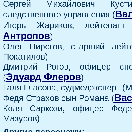
Сергей Михайлович Кустиц
Ва
следственного управления (
Игорь Жариков, лейтенан
Антропов
)
Олег Пирогов, старший лейт
Покатилов)
Дмитрий Рогов, офицер сп
Эдуард Флеров
(
)
Галя Гласова, судмедэксперт (
Вас
Федя Страхов сын Романа (
Коля Саркози, офицер Феде
Мазуров)
Другие персонажи: