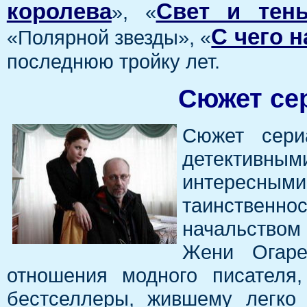
королева
Свет и тен
», «
С чего 
«Полярной звезды», «
последнюю тройку лет.
Сюжет се
Сюжет сери
детективны
интересны
таинственнос
начальством
Жени Огаре
отношения модного писателя
бестселлеры, жившему легко