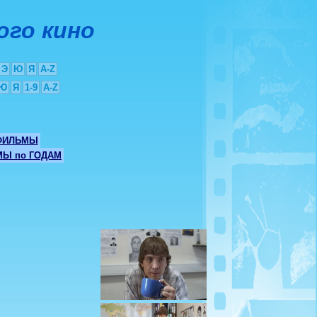
ого кино
Э
Ю
Я
A-Z
Ю
Я
1-9
A-Z
ФИЛЬМЫ
Ы по ГОДАМ