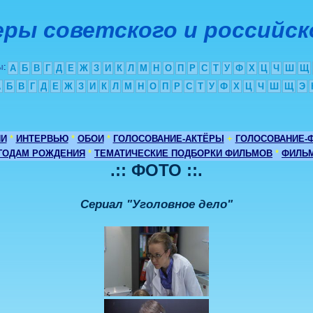
ры советского и российск
ы
:
А
Б
В
Г
Д
Е
Ж
З
И
К
Л
М
Н
О
П
Р
С
Т
У
Ф
Х
Ц
Ч
Ш
Щ
А
Б
В
Г
Д
Е
Ж
З
И
К
Л
М
Н
О
П
Р
С
Т
У
Ф
Х
Ц
Ч
Ш
Щ
Э
ИИ
*
ИНТЕРВЬЮ
*
ОБОИ
*
ГОЛОСОВАНИЕ-АКТЁРЫ
+
ГОЛОСОВАНИЕ-
 ГОДАМ РОЖДЕНИЯ
*
ТЕМАТИЧЕСКИЕ ПОДБОРКИ ФИЛЬМОВ
*
ФИЛЬМ
.:: ФОТО ::.
Сериал "Уголовное дело"