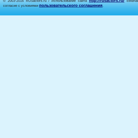
http://rusactors.ru/
© 2003-2016 RUSactors.ru / Использование сайта
означае
пользовательского соглашения
согласие с условиями
.