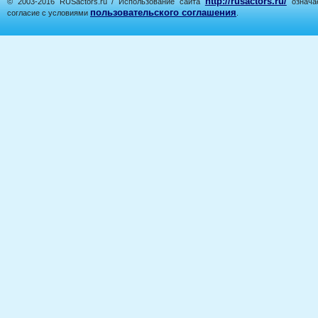
http://rusactors.ru/
© 2003-2016 RUSactors.ru / Использование сайта
означае
пользовательского соглашения
согласие с условиями
.