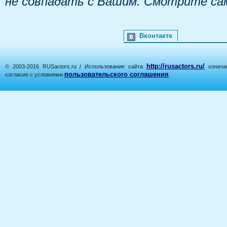
не совпадать с Вашим. Смотрите са
Вконтакте
http://rusactors.ru/
© 2003-2016 RUSactors.ru / Использование сайта
означае
пользовательского соглашения
согласие с условиями
.