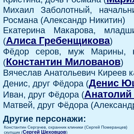
Михаил Заболотный, начальн
Росмана (Александр Никитин)
Екатерина Макарова, младш
Алиса Гребенщикова
(
)
Фёдор серов, муж Марины, к
Константин Милованов
(
)
Вячеслав Анатольевич Киреев к
Денис Ю
Денис, друг Фёдора (
Анатолий
Иван, друг Фёдора (
Матвей, друг Фёдора (Александ
Другие персонажи:
Константин Сергачев, охранник клиники (Сергей Померанцев)
Сергей Шеховцов
скупщик (
)