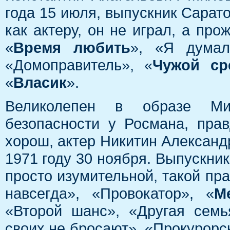
года 15 июля, выпускник Сарато
как актеру, он не играл, а про
«
Время любить
», «Я думал
«Домоправитель», «
Чужой ср
«
Власик
».
Великолепен в образе Мих
безопасности у Росмана, пра
хорош, актер Никитин Александ
1971 году 30 ноября. Выпускни
просто изумительной, такой пра
навсегда», «Провокатор», «
М
«Второй шанс», «Другая семь
своих не бросают», «Прокурорс