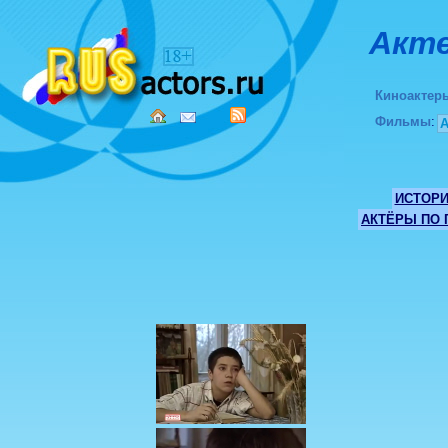
Акте
Киноактер
Фильмы
:
ИСТОР
АКТЁРЫ ПО