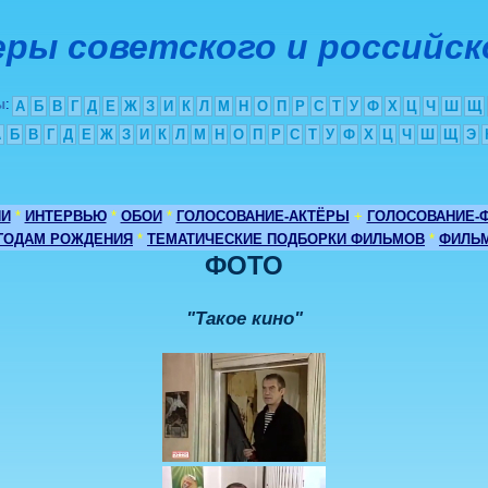
ры советского и российск
ы
:
А
Б
В
Г
Д
Е
Ж
З
И
К
Л
М
Н
О
П
Р
С
Т
У
Ф
Х
Ц
Ч
Ш
Щ
А
Б
В
Г
Д
Е
Ж
З
И
К
Л
М
Н
О
П
Р
С
Т
У
Ф
Х
Ц
Ч
Ш
Щ
Э
ИИ
*
ИНТЕРВЬЮ
*
ОБОИ
*
ГОЛОСОВАНИЕ-АКТЁРЫ
+
ГОЛОСОВАНИЕ-
 ГОДАМ РОЖДЕНИЯ
*
ТЕМАТИЧЕСКИЕ ПОДБОРКИ ФИЛЬМОВ
*
ФИЛЬМ
ФОТО
"Такое кино"