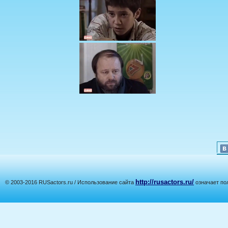
http://rusactors.ru/
© 2003-2016 RUSactors.ru / Использование сайта
означает по