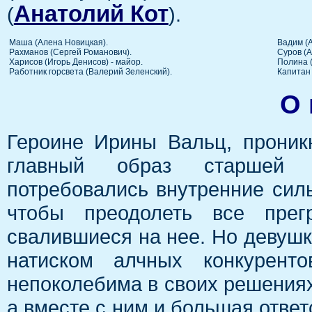
Анатолий Кот
(
).
Маша (Алена Новицкая).
Вадим (А
Рахманов (Сергей Романович).
Суров (А
Харисов (Игорь Денисов) - майор.
Полина (
Работник горсвета (Валерий Зеленский).
Капитан
О 
Героине Ирины Вальц, проник
главный образ старшей 
потребовались внутренние силы
чтобы преодолеть все прег
свалившиеся на нее. Но девушк
натиском алчных конкурент
непоколебима в своих решениях 
а вместе с ним и большая ответ