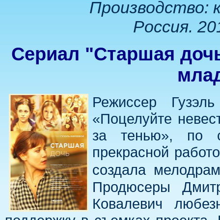
Производство: 
Россия. 20
Сериал "Старшая дочь
мла
Режиссер Гузэль
«Поцелуйте невес
за тенью», по 
прекрасной работ
создала мелодра
Продюсеры Дмит
Ковалевич любез