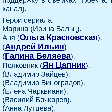
поддержку в съемках проекта.
канал).
Герои сериала:
Марина (Ирина Вальц).
Ольга Красковская
Аня (
).
Андрей Ильин
(
).
Галина Беляева
(
).
Ян Цапник
Полковник (
).
(Владимир Зайцев).
(Владимир Виноградов).
(Елена Чарквиани).
(Василий Бочкарев).
(Анна Лутцева).