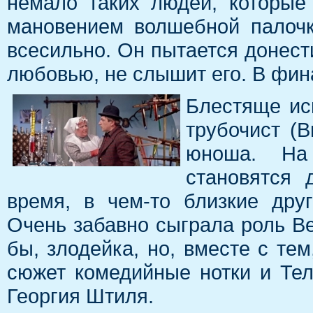
немало таких людей, которые
мановением волшебной палочк
всесильно. Он пытается донести
любовью, не слышит его. В фин
Блестяще ис
трубочист (
юноша. На
становятся 
время, в чем-то близкие дру
Очень забавно сыграла роль Ве
бы, злодейка, но, вместе с тем
сюжет комедийные нотки и Те
Георгия Штиля.