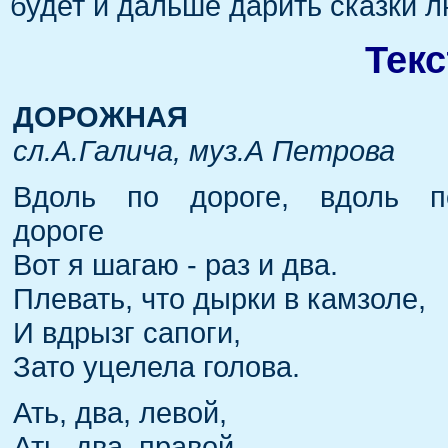
будет и дальше дарить сказки л
Тек
ДОРОЖНАЯ
сл.А.Галича, муз.А Петрова
Вдоль по дороге, вдоль п
дороге
Вот я шагаю - раз и два.
Плевать, что дырки в камзоле,
И вдрызг сапоги,
Зато уцелела голова.
Ать, два, левой,
Ать, два, правой,