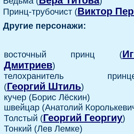
Вера Титова
Ведьма (
)
Виктор Пе
Принц-трубочист (
Другие персонажи:
Иг
восточный принц (
Дмитриев
)
телохранитель принце
Георгий Штиль
(
)
кучер (Борис Лёскин)
швейцар (Анатолий Королькеви
Георгий Георгиу
Толстый (
)
Тонкий (Лев Лемке)