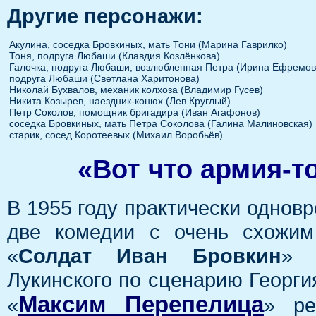
Другие персонажи:
Акулина, соседка Бровкиных, мать Тони (Марина Гаврилко)
Тоня, подруга Любаши (Клавдия Козлёнкова)
Галочка, подруга Любаши, возлюбленная Петра (Ирина Ефремов
подруга Любаши (Светлана Харитонова)
Николай Бухвалов, механик колхоза (Владимир Гусев)
Никита Козырев, наездник-конюх (Лев Круглый)
Петр Соколов, помощник бригадира (Иван Агафонов)
соседка Бровкиных, мать Петра Соколова (Галина Малиновская)
старик, сосед Коротеевых (Михаил Воробьёв)
«Вот что армия-т
В 1955 году практически однов
две комедии с очень схожи
«
Солдат Иван Бровкин
» 
Лукинского по сценарию Георг
Максим Перепелица
«
» ре