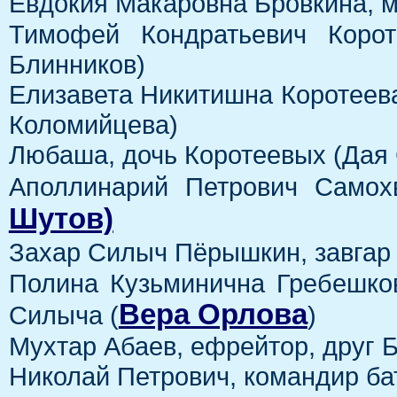
Евдокия Макаровна Бровкина, м
Тимофей Кондратьевич Корот
Блинников)
Елизавета Никитишна Коротеев
Коломийцева)
Любаша, дочь Коротеевых (Дая
Аполлинарий Петрович Самохв
Шутов)
Захар Силыч Пёрышкин, завгар 
Полина Кузьминична Гребешко
Вера Орлова
Силыча (
)
Мухтар Абаев, ефрейтор, друг 
Николай Петрович, командир ба