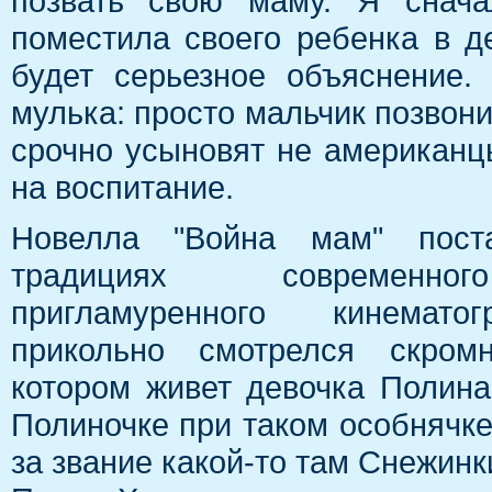
позвать свою маму. Я снача
поместила своего ребенка в д
будет серьезное объяснение.
мулька: просто мальчик позвони
срочно усыновят не американц
на воспитание.
Новелла "Война мам" пост
традициях современног
пригламуренного кинемато
прикольно смотрелся скром
котором живет девочка Полина
Полиночке при таком особнячке
за звание какой-то там Снежинки