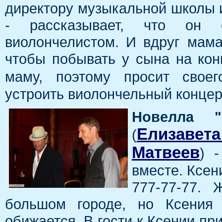
директору музыкальной школы и
- рассказывает, что он 
виолончелистом. И вдруг мама
чтобы побывать у сына на кон
маму, поэтому просит своег
устроить виолончельный концерт
Новелла "
Елизавет
(
Матвеев
) 
вместе. Ксе
777-77-77.
большом городе, но Ксения 
обижается. В гости к Ксении пр