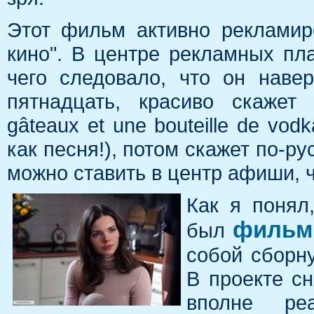
Этот фильм активно рекламир
кино". В центре рекламных пл
чего следовало, что он наве
пятнадцать, красиво скажет 
gâteaux
et une bouteille de
vodk
как песня!)
, потом скажет по-рус
можно ставить в центр афиши, 
Как я понял
фильм
был
собой сборн
В проекте сн
вполне реа