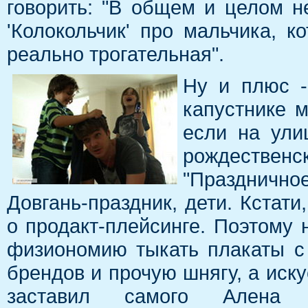
говорить: "В общем и целом н
'Колокольчик' про мальчика, к
реально трогательная".
Ну и плюс -
капустнике м
если на ули
рождественс
"Празднично
Довгань-праздник, дети. Кстати
о продакт-плейсинге. Поэтому 
физиономию тыкать плакаты с 
брендов и прочую шнягу, а иск
заставил самого Алена 