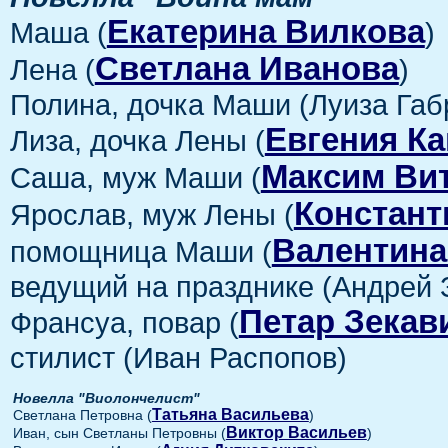
Екатерина Вилкова
Маша (
)
Светлана Иванова
Лена (
)
Полина, дочка Маши (Луиза Габ
Евгения Ка
Лиза, дочка Лены (
Максим Ви
Саша, муж Маши (
Констант
Ярослав, муж Лены (
Валентина
помощница Маши (
ведущий на празднике (Андрей 
Петар Зекав
Франсуа, повар (
стилист (Иван Распопов)
Новелла "Виолончелист"
Татьяна Васильева
Светлана Петровна (
)
Виктор Васильев
Иван, сын Светланы Петровны (
)