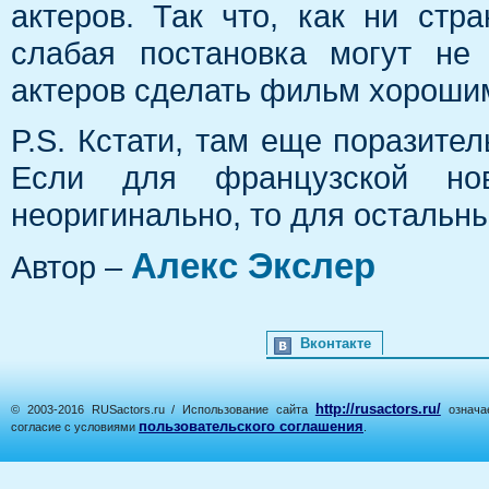
актеров. Так что, как ни стр
слабая постановка могут не
актеров сделать фильм хорошим
P.S. Кстати, там еще поразите
Если для французской но
неоригинально, то для остальны
Алекс Экслер
Автор –
Вконтакте
http://rusactors.ru/
© 2003-2016 RUSactors.ru / Использование сайта
означае
пользовательского соглашения
согласие с условиями
.