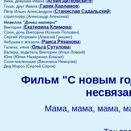
Агния Дитковските
Вика, девушка Ивана (
)
Гарик Харламов
Гоша, друг Ивана (
)
Станислав Садальский
Пётр Ильич Александров (
)
стриптизёр (Александр Алексеев)
Новелла "Дочки-матери"
Екатерина Климова
Виктория (
)
Соня, дочь Виктории (Ксения Попович)
Сергей Игоревич (Алексей Гришин)
Раиса Рязанова
бабушка с вокзала (
)
Ольга Сутулова
Галина, няня (
)
Валера, водитель Виктории (Илья Ловкий)
Юля (Юлия Назаренко-Благая)
Соня-маленькая (Василиса Немцова)
Дед Мороз (Сергей Серов)
Фильм "С новым го
несвяза
Мама, мама, мама, м