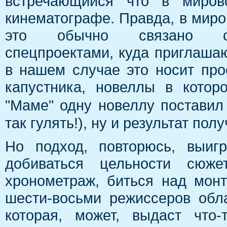
встречающийся что в миро
кинематографе. Правда, в мир
это обычно связано с 
спецпроектами, куда приглаша
в нашем случае это носит про
капустника, новеллы в котор
"Маме" одну новеллу постави
так гулять!), ну и результат по
Но подход, повторюсь, выи
добиваться цельности сюже
хронометраж, биться над монт
шести-восьми режиссеров обла
которая, может, выдаст что