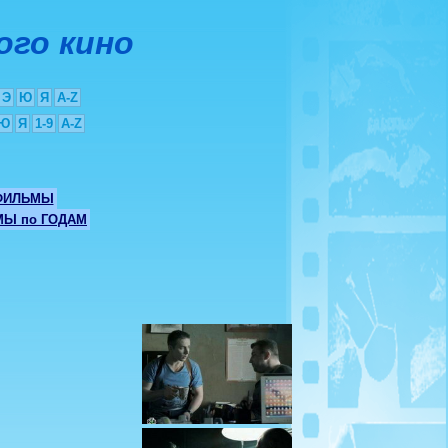
ого кино
Э
Ю
Я
A-Z
Ю
Я
1-9
A-Z
ФИЛЬМЫ
Ы по ГОДАМ