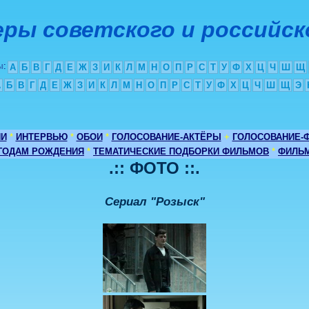
ры советского и российск
ы
:
А
Б
В
Г
Д
Е
Ж
З
И
К
Л
М
Н
О
П
Р
С
Т
У
Ф
Х
Ц
Ч
Ш
Щ
А
Б
В
Г
Д
Е
Ж
З
И
К
Л
М
Н
О
П
Р
С
Т
У
Ф
Х
Ц
Ч
Ш
Щ
Э
ИИ
*
ИНТЕРВЬЮ
*
ОБОИ
*
ГОЛОСОВАНИЕ-АКТЁРЫ
+
ГОЛОСОВАНИЕ-
 ГОДАМ РОЖДЕНИЯ
*
ТЕМАТИЧЕСКИЕ ПОДБОРКИ ФИЛЬМОВ
*
ФИЛЬМ
.:: ФОТО ::.
Сериал "Розыск"