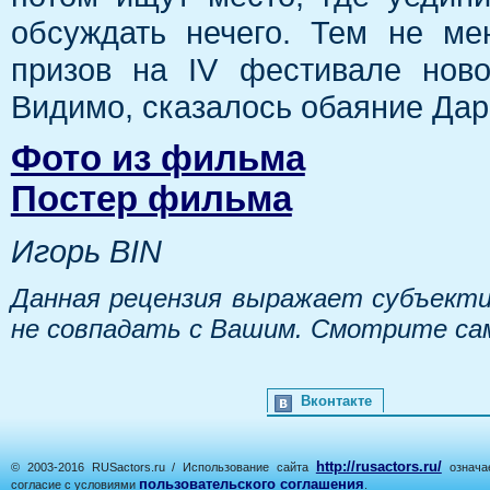
обсуждать нечего. Тем не ме
призов на IV фестивале новог
Видимо, сказалось обаяние Да
Фото из фильма
Постер фильма
Игорь BIN
Данная рецензия выражает субъекти
не совпадать с Вашим. Смотрите са
Вконтакте
http://rusactors.ru/
© 2003-2016 RUSactors.ru / Использование сайта
означае
пользовательского соглашения
согласие с условиями
.