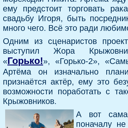
ему предстоит торговать рак
свадьбу Игоря, быть посредн
много чего. Всё это ради люби
Одним из сценаристов проек
выступил Жора Крыжовни
Горько!
«
», «Горько-2», «Са
Артёма он изначально пла
признаётся актёр, ему это бе
возможности поработать с та
Крыжовников.
А вот сама
поначалу не