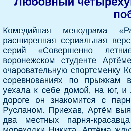
Любовный четырёхуг
по
Комедийная мелодрама 
расширенная сериальная вер
серий «Совершенно летни
воронежском студенте Артёме
очаровательную спортсменку К
соревнованиях по прыжкам в
уехала к себе домой, на юг, и
дороге он знакомится с пар
Русланом. Приехав, Артём выя
два местных парня-красавц
мореходки Никита. Артёма жду