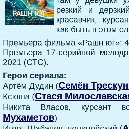
резкий и дерзки
красавчик, курса
как быть в этом 
Премьера фильма «Рашн юг»: 4 
Премьера 17-серийной мелод
2021 (СТС).
Герои сериала:
Семён Треску
Артём Дудин (
Стася Милославска
Ксюша (
Никита Власов, курсант во
Мухаметов
)
А
Игорь Шабанов, полицейский (