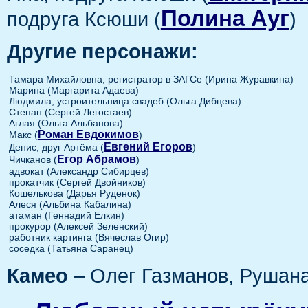
Полина Ауг
подруга Ксюши (
)
Другие персонажи:
Тамара Михайловна, регистратор в ЗАГСе (Ирина Журавкина)
Марина (Маргарита Адаева)
Людмила, устроительница свадеб (Ольга Дибцева)
Степан (Сергей Легостаев)
Аглая (Ольга Альбанова)
Роман Евдокимов
Макс (
)
Евгений Егоров
Денис, друг Артёма (
)
Егор Абрамов
Чичканов (
)
адвокат (Александр Сибирцев)
прокатчик (Сергей Двойников)
Кошелькова (Дарья Руденок)
Алеся (Альбина Кабалина)
атаман (Геннадий Елкин)
прокурор (Алексей Зеленский)
работник картинга (Вячеслав Огир)
соседка (Татьяна Саранец)
Камео
– Олег Газманов, Рушана