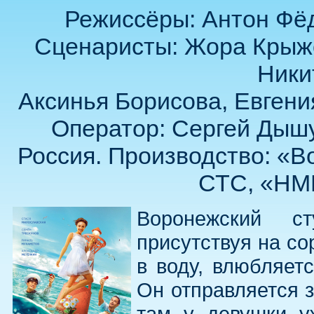
Режиссёры: Антон Фёд
Сценаристы: Жора Крыжо
Ники
Аксинья Борисова, Евгения
Оператор: Сергей Дышу
Россия. Производство: «В
СТС, «НМГ
Воронежский с
присутствуя на с
в воду, влюбляет
Он отправляется за
там у девушки у