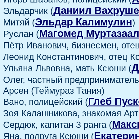
Даниил Вахруш
Эльдарчик (
Эльдар Калимулин
Митяй (
)
Магомед Муртазаа
Руслан (
Пётр Иванович, бизнесмен, отец
Леонид Константинович, отец К
Д
Ульяна Львовна, мать Ксюши (
Олег, частный предприниматель
Арсен (Теймураз Тания)
Глеб Пус
Вано, полицейский (
Зоя Калашникова, знакомая Арт
Макс
Сердюк, капитан 3 ранга (
Екатерин
Яна, подруга Ксюши (