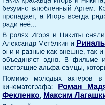
таких красавца Игорь и Никита,
безумно влюблённый Артём. Кс
пропадает, а Игорь всегда ряд
ради неё...
В ролях Игоря и Никиты снялис
Риналь
Александр Метёлкин и
они и разные как внешне, так и 
объединяет одно. В фильме и
настоящие альфа-самцы, котор
Помимо молодых актёров в
Роман Мад
кинематографа:
Фекленко
Максим Лагашк
,