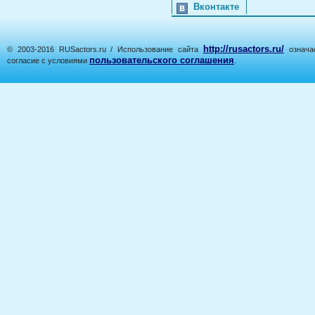
Вконтакте
http://rusactors.ru/
© 2003-2016 RUSactors.ru / Использование сайта
означае
пользовательского соглашения
согласие с условиями
.