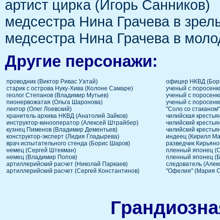
артист цирка (Игорь Санников)
медсестра Нина Грачева в зрел
медсестра Нина Грачева в моло
Другие персонажи:
проводник (Виктор Ривас Уатай)
офицер НКВД (Бори
старик с острова Нуку-Хива (Колоне Самаре)
ученый с поросенк
геолог Степанов (Владимир Мутьев)
ученый с поросенк
пионервожатая (Ольга Шаронова)
ученый с поросенк
лектор (Олег Лоевский)
"Соло со стаканом
хранитель архива НКВД (Анатолий Зайков)
чилийская крестья
инструктор-кинооператор (Алексей Штрайбер)
чилийский крестья
кузнец Пименов (Владимир Дементьев)
чилийский крестья
конструктор-эксперт (Лидия Гладырева)
индеец (Кирилл Ма
врач испытательного стенда (Борис Шаров)
разведчик Кирьяно
немец (Сергей Штекман)
пленный японец (С
немец (Владимир Попов)
пленный японец (Б
артиллерийский расчет (Николай Паркаев)
следователь (Алек
артиллерийский расчет (Сергей Константинов)
"Офелия" (Мария 
Грандиозна