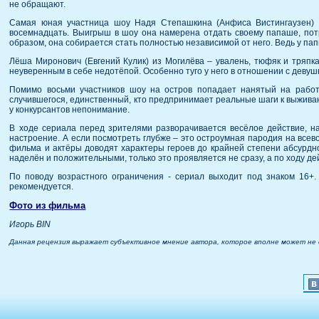
не обращают.
Самая юная участница шоу Надя Степашкина (Анфиса Вистингаузен) –
восемнадцать. Выигрыш в шоу она намерена отдать своему папаше, пот
образом, она собирается стать полностью независимой от него. Ведь у па
Лёша Миронович (Евгений Кулик) из Могилёва – увалень, тюфяк и тряпк
неуверенным в себе недотёпой. Особенно туго у него в отношении с деву
Помимо восьми участников шоу на остров попадает нанятый на работ
случившегося, единственный, кто предпринимает реальные шаги к выживани
у конкурсантов непонимание.
В ходе сериала перед зрителями разворачивается весёлое действие, н
настроение. А если посмотреть глубже – это остроумная пародия на всево
фильма и актёры доводят характеры героев до крайней степени абсурдно
наделён и положительными, только это проявляется не сразу, а по ходу де
По поводу возрастного ограничения - сериал выходит под знаком 16+
рекомендуется.
Фото из фильма
Игорь BIN
Данная рецензия выражает субъективное мнение автора, которое вполне может не