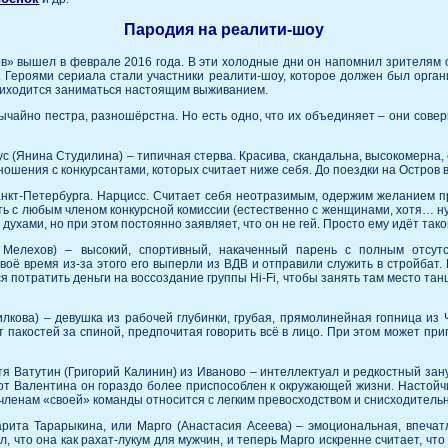
Пародия на реалити-шоу
» вышел в феврале 2016 года. В эти холодные дни он напомнил зрителям о
 Героями сериала стали участники реалити-шоу, которое должен был органи
приходится заниматься настоящим выживанием.
ычайно пестра, разношёрстна. Но есть одно, что их объединяет – они сове
с (Янина Студилина) – типичная стерва. Красива, скандальна, высокомерна, 
тношения с конкурсантами, которых считает ниже себя. До поездки на Остров
анкт-Петербурга. Нарцисс. Считает себя неотразимым, одержим желанием п
пать с любым членом конкурсной комиссии (естественно с женщинами, хотя… н
ухами, но при этом постоянно заявляет, что он не гей. Просто ему идёт так
елехов) – высокий, спортивный, накаченный парень с полным отсутст
своё время из-за этого его выперли из ВДВ и отправили служить в стройбат
я потратить деньги на воссоздание группы Hi-Fi, чтобы занять там место та
кова) – девушка из рабочей глубинки, грубая, прямолинейная гопница из 
ет пакостей за спиной, предпочитая говорить всё в лицо. При этом может пр
тя Ватутин (Григорий Калинин) из Иваново – интеллектуал и редкостный зан
от Валентина он гораздо более приспособлен к окружающей жизни. Настойч
к членам «своей» команды относится с легким превосходством и снисходитель
рита Тарарыкина, или Марго (Анастасия Асеева) – эмоциональная, впечат
зал, что она как рахат-лукум для мужчин, и теперь Марго искренне считает,