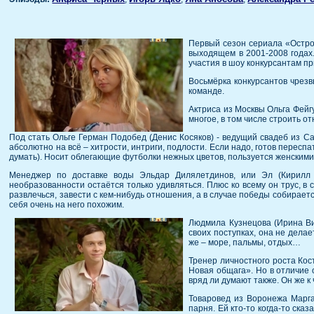
Первый сезон сериала «Остров
выходящем в 2001-2008 годах.
участия в шоу конкурсантам 
Восьмёрка конкурсантов чрезв
команде.
Актриса из Москвы Ольга Фейгу
многое, в том числе строить о
Под стать Ольге Герман Подобед (Денис Косяков) - ведущий свадеб из С
абсолютно на всё – хитрости, интриги, подлости. Если надо, готов перес
думать). Носит облегающие футболки нежных цветов, пользуется женскими д
Менеджер по доставке воды Эльдар Дилялетдинов, или Эл (Кирилл М
необразованности остаётся только удивляться. Плюс ко всему он трус, в 
развлечься, завести с кем-нибудь отношения, а в случае победы собираетс
себя очень на него похожим.
Людмила Кузнецова (Ирина Вил
своих поступках, она не дела
же – море, пальмы, отдых…
Тренер личностного роста Кос
Новая общага». Но в отличие 
вряд ли думают также. Он же 
Товаровед из Воронежа Марга
парня. Ей кто-то когда-то ска