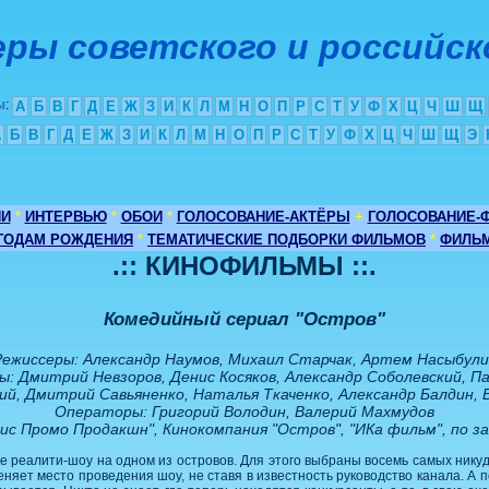
ры советского и российск
ы
:
А
Б
В
Г
Д
Е
Ж
З
И
К
Л
М
Н
О
П
Р
С
Т
У
Ф
Х
Ц
Ч
Ш
Щ
А
Б
В
Г
Д
Е
Ж
З
И
К
Л
М
Н
О
П
Р
С
Т
У
Ф
Х
Ц
Ч
Ш
Щ
Э
ИИ
*
ИНТЕРВЬЮ
*
ОБОИ
*
ГОЛОСОВАНИЕ-АКТЁРЫ
+
ГОЛОСОВАНИЕ-
 ГОДАМ РОЖДЕНИЯ
*
ТЕМАТИЧЕСКИЕ ПОДБОРКИ ФИЛЬМОВ
*
ФИЛЬМ
.:: КИНОФИЛЬМЫ ::.
Комедийный сериал "Остров"
Режиссеры: Александр Наумов, Михаил Старчак, Артем Насыбули
: Дмитрий Невзоров, Денис Косяков, Александр Соболевский, Па
й, Дмитрий Савьяненко, Наталья Ткаченко, Александр Балдин, 
Операторы: Григорий Володин, Валерий Махмудов
ис Промо Продакшн", Кинокомпания "Остров", "ИКа фильм", по з
е реалити-шоу на одном из островов. Для этого выбраны восемь самых ник
яет место проведения шоу, не ставя в известность руководство канала. А п