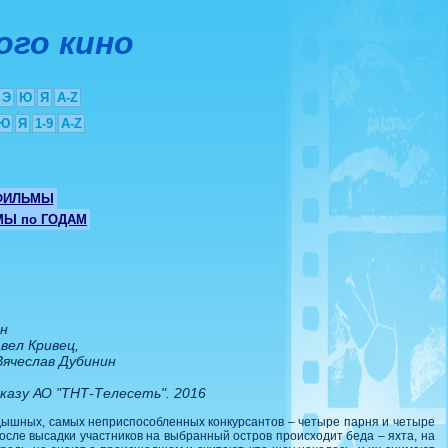
ого кино
Э
Ю
Я
A-Z
Ю
Я
1-9
A-Z
ФИЛЬМЫ
Ы по ГОДАМ
н
вел Кривец,
Вячеслав Дубинин
аказу АО "ТНТ-Телесеть". 2016
удышных, самых неприспособленных конкурсантов – четыре парня и четыре
осле высадки участников на выбранный остров происходит беда – яхта, на