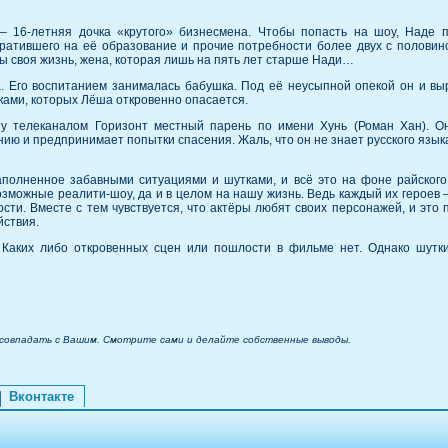
 16-летняя дочка «крутого» бизнесмена. Чтобы попасть на шоу, Наде п
ратившего на её образование и прочие потребности более двух с половин
пы своя жизнь, жена, которая лишь на пять лет старше Нади…
а. Его воспитанием занималась бабушка. Под её неусыпной опекой он и вы
шками, которых Лёша откровенно опасается.
у телеканалом Горизонт местный парень по имени Хунь (Роман Хан). О
ю и предпринимает попытки спасения. Жаль, что он не знает русского языка
аполненное забавными ситуациями и шутками, и всё это на фоне райского 
зможные реалити-шоу, да и в целом на нашу жизнь. Ведь каждый их героев –
сти. Вместе с тем чувствуется, что актёры любят своих персонажей, и это
йствия.
. Каких либо откровенных сцен или пошлости в фильме нет. Однако шутки
 совпадать с Вашим. Смотрите сами и делайте собственные выводы.
Вконтакте