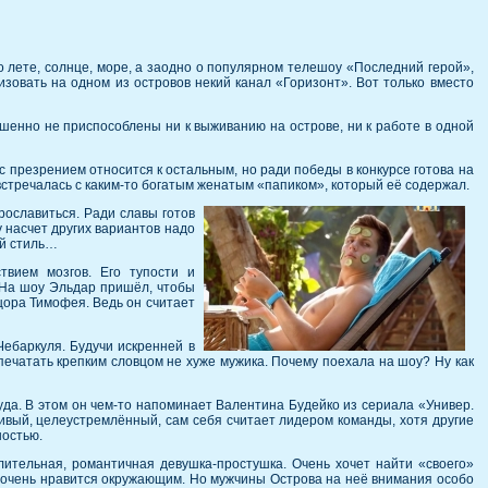
 лете, солнце, море, а заодно о популярном телешоу «Последний герой»,
зовать на одном из островов некий канал «Горизонт». Вот только вместо
ршенно не приспособлены ни к выживанию на острове, ни к работе в одной
с презрением относится к остальным, но ради победы в конкурсе готова на
 встречалась с каким-то богатым женатым «папиком», который её содержал.
рославиться. Ради славы готов
у насчет других вариантов надо
ой стиль…
вием мозгов. Его тупости и
. На шоу Эльдар пришёл, чтобы
нцора Тимофея. Ведь он считает
Чебаркуля. Будучи искренней в
ипечатать крепким словцом не хуже мужика. Почему поехала на шоу? Ну как
уда. В этом он чем-то напоминает Валентина Будейко из сериала «Универ.
ивый, целеустремлённый, сам себя считает лидером команды, хотя другие
ностью.
лительная, романтичная девушка-простушка. Очень хочет найти «своего»
 что очень нравится окружающим. Но мужчины Острова на неё внимания особо