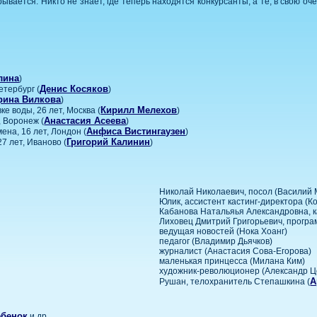
ывается. Никто не знает, где теперь находятся конкурсанты, а те, в свою о
лина
)
Денис Косяков
етербург (
)
рина Вилкова
)
Кирилл Мелехов
е воды, 26 лет, Москва (
)
Анастасия Асеева
, Воронеж (
)
Анфиса Вистингаузен
ена, 16 лет, Лондон (
)
Григорий Калинин
7 лет, Иваново (
)
Николай Николаевич, посол (Василий 
Юлик, ассистент кастинг-директора (К
Кабанова Натальяья Александровна, к
Лиховец Дмитрий Григорьевич, прогр
ведущая новостей (Нока Хоанг)
педагог (Владимир Дьячков)
журналист (Анастасия Сова-Егорова)
маленькая принцесса (Милана Ким)
художник-революционер (Александр Ц
А
Рушан, телохранитель Степашкина (
ебенок
и др.