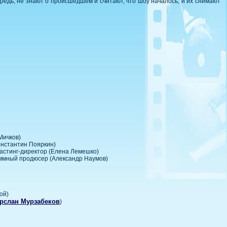
чередь, не знают о происшедшем и считают, что шоу началось, и их снимают
Мичков)
онстантин Пояркин)
астинг-директор (Елена Лемешко)
аммный продюсер (Александр Наумов)
ой)
рслан Мурзабеков
)