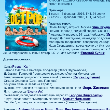
которой находится съёмочная команда, взр
скрытые камеры…
Премьера:
1 сезон - 8 февраля 2016, ТНТ, 24 серии
2 сезон - 5 февраля 2018, ТНТ, 24 серии
Главные герои:
Яна Студи
Ольга Фейгус, актриса, Москва (
Герман Подобед, ведущий свадеб, Санкт-П
И
Людмила Кузнецова, 24 года, Чебаркуль (
Эльдар Дилялетдинов, менеджер по доставк
Маргарита Тарарыкина, товаровед, 24 года
Надя Степашкина, дочка «крутого» бизнесм
Костя Ватутин, тренер личностного роста, 2
Евгений Кулик
Лёша Миронович, бывший пожарный, 29 лет, Могилёв (
)
Другие персонажи:
Роман Хан
Хунь (
)
Тамара Олеговна Пысларь, продюсер (Олеся Жураковская)
Добрынин Григорий Леонидович, режиссер (Леонид Моложанов)
Сергей Бурунов
Генеральный продюсер телеканала «Горизонт» (
)
Оксана Олеговна (Светлана Павлова)
бабушка Лёши (Светлана Харлап)
Игорь Жижикин
Виктор Эдуардович Степашкин, бизнесмен, отец Нади (
)
Елена Ан
Лия, принцесса (
)
Георгий Пицхелаури
"Бывалый", исследователь миграции черепах (
)
Азамат Нигманов
"Трус", исследователь миграции черепах (
)
"Балбес", исследователь миграции черепах (Евгений Сангаджиев)
Анфиса Черных
Игорь Яцко
Яна Аносова
Александра Р
Эпизоды:
,
,
,