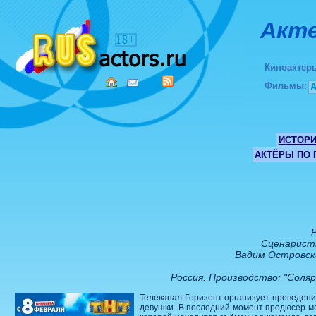
Акте
Киноактер
Фильмы
:
ИСТОР
АКТЁРЫ ПО
Сценаристы
Вадим Островски
Россия. Производство: "Соляр
Телеканал Горизонт организует проведени
девушки. В последний момент продюсер мен