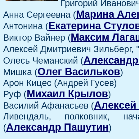
Григорий Иванович
Марина Але
Анна Сергеевна (
Екатерина Стуло
Антонина (
Максим Лага
Виктор Вайнер (
Алексей Дмитриевич Зильберг, 
Александр
Олесь Чеманский (
Олег Васильков
Мишка (
)
Арон Кицес (Андрей Гусев)
Михаил Крылов
Руф (
)
Алексей
Василий Афанасьев (
Ливендаль, полковник, нач
Александр Пашутин
(
)