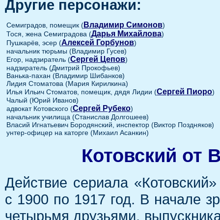
Другие персонажи:
Владимир Симонов
Семиградов, помещик (
)
Дарья Михайлова
Тося, жена Семиградова (
)
Алексей Горбунов
Пушкарёв, эсер (
)
начальник тюрьмы (Владимир Гусев)
Сергей Цепов
Егор, надзиратель (
)
надзиратель (Дмитрий Прокофьев)
Ванька-пахан (Владимир Шибанков)
Лидия Стоматова (Мария Кирилкина)
Сергей Пиоро
Илья Ильич Стоматов, помещик, дядя Лидии (
)
Чалый (Юрий Иванов)
Сергей Рубеко
адвокат Котовского (
)
начальник училища (Станислав Долгошеев)
Власий Игнатьевич Бородянский, инспектор (Виктор Поздняков)
унтер-офицер на каторге (Михаил Асанкин)
Котовский от 
Действие сериала «Котовский»
с 1900 по 1917 год. В начале з
четырьмя друзьями, выпускника