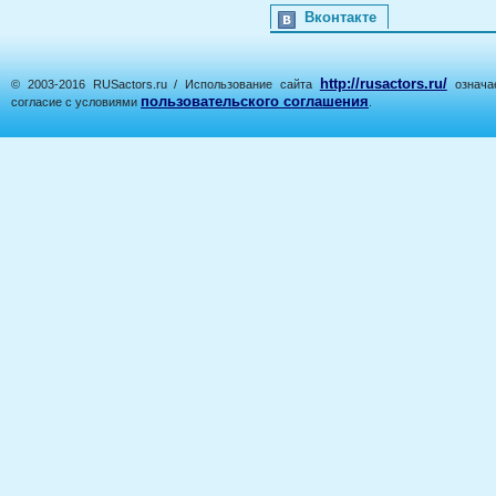
Вконтакте
http://rusactors.ru/
© 2003-2016 RUSactors.ru / Использование сайта
означае
пользовательского соглашения
согласие с условиями
.