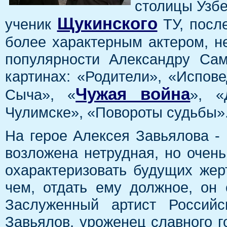
столицы Узбе
Щукинского
ученик
ТУ, посл
более характерным актером, н
популярности Александру Са
картинах: «Родители», «Испове
Чужая война
Сыча», «
», «
Чулимске», «Повороты судьбы»
На герое Алексея Завьялова -
возложена нетрудная, но очень
охарактеризовать будущих жер
чем, отдать ему должное, он 
Заслуженный артист Российс
Завьялов, уроженец славного г