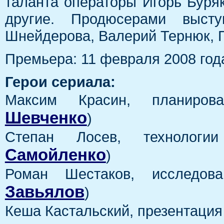
таланта операторы Игорь Буря
другие. Продюсерами высту
Шнейдерова, Валерий Тернюк, П
Премьера: 11 февраля 2008 год
Герои сериала:
Максим Красин, планиров
Шевченко
)
Степан Лосев, технолог
Самойленко
)
Роман Шестаков, исследов
Завьялов
)
Кеша Кастальский, презентация