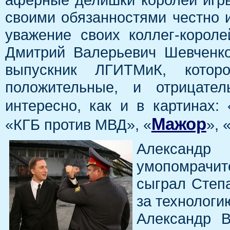
своими обязанностями честно и
уважение своих коллег-корол
Дмитрий Валерьевич Шевченко
выпускник ЛГИТМиК, котор
положительные, и отрицател
интересно, как и в картинах: 
Мажор
«КГБ против МВД», «
», 
Алексан
умопомрачит
сыграл Степ
за технолог
Александр В