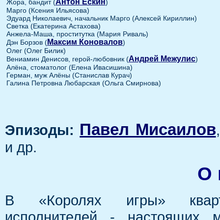
Антон Ескин
Жора, бандит (
)
Марго (Ксения Ильясова)
Эдуард Николаевич, начальник Марго (Алексей Кириллин)
Светка (Екатерина Астахова)
Анжела-Маша, проститутка (Мария Риваль)
Максим Коновалов
Дэн Борзов (
)
Олег (Олег Билик)
Андрей Межулис
Вениамин Денисов, герой-любовник (
)
Алёна, стоматолог (Елена Ивасишина)
Герман, муж Алёны (Станислав Курач)
Галина Петровна Любарская (Ольга Смирнова)
Павел Мисаилов
Эпизоды:
и др.
О 
В «Королях игры» кварт
исполнителей - настоящих 