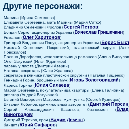
Другие персонажи:
Марина (Ирина Семенова)
Елизавета Сергеевна, мать Марины (Мария Ситко)
Сергей Петров
Владимир Семенович Фролов (
)
Вячеслав Гришечкин
Богдан Серко, акционер из Украины (
)
Олег Харитонов
Романов (
)
Борис Быс
Григорий Богданович Пацук, акционер из Украины (
Николай Сергеевич Покровский, пластический хирург (Але
Новожилов)
Полина Дорофеева, исполнительница романсов (Алена Биккулов
Олег Закутский (Илья Ждаников)
парень у лифта (Дмитрий Аверин)
Наташа, секретарь (Юлия Жданова)
секретарь в клинике пластической хирургии (Наталья Тищенко)
Игорь Золотовицкий
Геннадий Горин, брошенный муж (
)
Юлия Силаева
Лариса Горина (
)
Мария Сергеевна, покупательница квартиры (Елена Галибина)
риэлтор (Андрей Батуханов)
Евгений Викторович Матросов, муж-гуляка (Сергей Кузнецов)
Дмитрий Персин
Виталий Лобанов, криминальный авторитет (
Влад
Сергей Александрович Васильев, бизнесмен (
Виноградов
)
Вадим Демчог
Дмитрий Терехов, врач (
)
Юрий Сафаров
бандит (
)