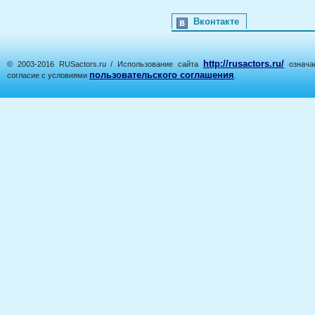
Вконтакте
http://rusactors.ru/
© 2003-2016 RUSactors.ru / Использование сайта
означае
пользовательского соглашения
согласие с условиями
.