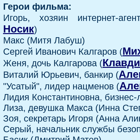
Герои фильма:
Игорь, хозяин интернет-аген
Носик
)
Макс (Митя Лабуш)
Ми
Сергей Иванович Калгаров (
Клавди
Женя, дочь Калгарова (
Але
Виталий Юрьевич, банкир (
Але
"Усатый", лидер нацменов (
Лидия Константиновна, бизнес-
Лиза, девушка Макса (Инна Сте
Зоя, секретарь Игоря (Анна Али
Серый, начальник службы безоп
Басик (Дмитрий Матов)