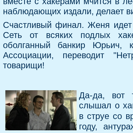
вместе с хакерами мчится в ле
наблюдающих издали, делает ви
Счастливый финал. Женя идет
Сеть от всяких подлых хак
оболганный банкир Юрьич, к
Ассоциации, переводит "Нет
товарищи!
Да-да, вот 
слышал о ха
в струе со 
году, антур