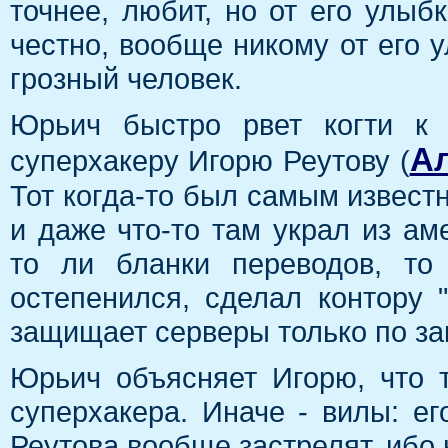
точнее, любит, но от его улыб
честно, вообще никому от его у
грозный человек.
Юрьич быстро рвет когти к 
Ал
суперхакеру Игорю Реутову (
Тот когда-то был самым извест
и даже что-то там украл из ам
то ли бланки переводов, то
остепенился, сделал контору 
защищает серверы только по за
Юрьич объясняет Игорю, что т
суперхакера. Иначе - вилы: ег
Реутова вообще застрелят, ибо 