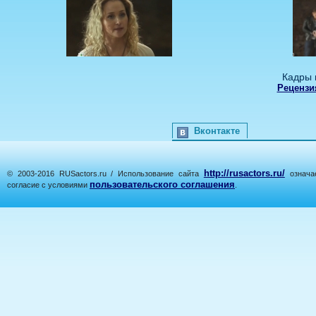
Кадры 
Рецензи
Вконтакте
http://rusactors.ru/
© 2003-2016 RUSactors.ru / Использование сайта
означае
пользовательского соглашения
согласие с условиями
.