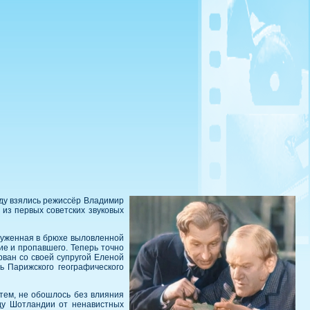
оду взялись режиссёр Владимир
 из первых советских звуковых
руженная в брюхе выловленной
ие и пропавшего. Теперь точно
рван со своей супругой Еленой
ь Парижского географического
 тем, не обошлось без влияния
оду Шотландии от ненавистных