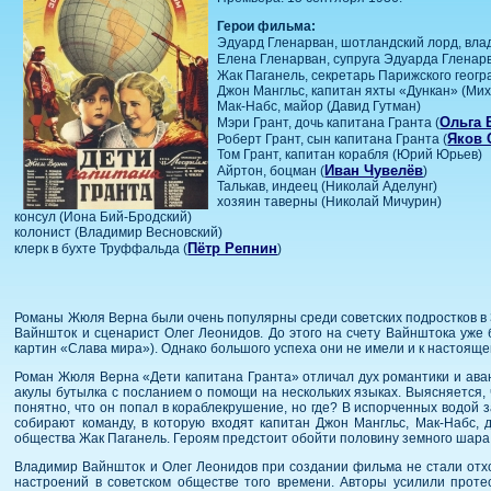
Герои фильма:
Эдуард Гленарван, шотландский лорд, вла
Елена Гленарван, супруга Эдуарда Гленарв
Жак Паганель, секретарь Парижского геогр
Джон Мангльс, капитан яхты «Дункан» (Ми
Мак-Набс, майор (Давид Гутман)
Ольга 
Мэри Грант, дочь капитана Гранта (
Яков 
Роберт Грант, сын капитана Гранта (
Том Грант, капитан корабля (Юрий Юрьев)
Иван Чувелёв
Айртон, боцман (
)
Талькав, индеец (Николай Аделунг)
хозяин таверны (Николай Мичурин)
консул (Иона Бий-Бродский)
колонист (Владимир Весновский)
Пётр Репнин
клерк в бухте Труффальда (
)
Романы Жюля Верна были очень популярны среди советских подростков в 30
Вайншток и сценарист Олег Леонидов. До этого на счету Вайнштока уже 
картин «Слава мира»). Однако большого успеха они не имели и к настоящ
Роман Жюля Верна «Дети капитана Гранта» отличал дух романтики и ава
акулы бутылка с посланием о помощи на нескольких языках. Выясняется, 
понятно, что он попал в кораблекрушение, но где? В испорченных водой 
собирают команду, в которую входят капитан Джон Мангльс, Мак-Набс, 
общества Жак Паганель. Героям предстоит обойти половину земного шара,
Владимир Вайншток и Олег Леонидов при создании фильма не стали отход
настроений в советском обществе того времени. Авторы усилили прот