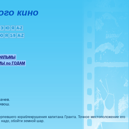
ого кино
Э
Ю
Я
A-Z
Ю
Я
1-9
A-Z
ФИЛЬМЫ
Ы по ГОДАМ
ачев.
ивош.
ерпевшего кораблекрушения капитана Гранта. Точное местоположение его
и надо, обойти земной шар.