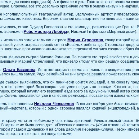
земли для своих сородичей). А в финале в уста Гранта и вовсе вложили слова
щее. Впрочем, всё это довольно органично легло в общую канву и не наруши
ме исполнил опытный театральный актёр, Заслуженный артист Императорски
 из самых его известных. Впрочем, главной она в картине не являлась – капи
тмечалось, стали Эдуард Гленарван и его команда, разыскивающие Гранта. 
Рейс мистера Ллойда
ь в фильме «
», Николай I в фильме «Мертвый дом»).
Мария Стрелкова
ны исполнила замечательная актриса
, славу которой пр
ольшой успех актрисы пришёлся на «Весёлых ребят», где Стрелкова предста
 но насколько противоположным оказался персонаж! Актриса создала образ б
жона Мангльса сыграл Михаил Романов. По сюжету его герой влюблялся в доч
ановым и Марией Стрелковой, что привело к тому, что они решили соединить
Ольга Базанова
ла
. До этого актриса снималась лишь в эпизодических ро
съёмок вышла замуж. Ради семейной жизни актриса решила пожертвовать сво
де съёмок выяснилось, что он панически боится лошадей, а по сюжету пре
, что во время проб Яков соврал, что умеет ездить на лошади. К счастью, 
ко, который научил его верховой езде всего за одну ночь. Юный актёр соз
оды Сегель прославился уже в качестве режиссёра, поставив ряд известных фи
Николая Черкасова
нель в исполнении
. В активе актёра уже было немал
ный-недотёпа, который с одной стороны являлся ходячей энциклопедией, а 
 и сразу же стал любимым у советских зрителей. Увлекательный сюжет, б
. В картине их было всего две - «Песенка о капитане» («Жил отважный капит
тором Исааком Дунаевским на слова Василия Лебедева-Кумача. Песни мгновен
лжали оставаться столь же популярными.