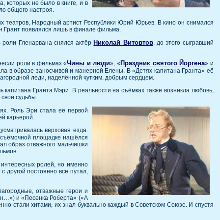
, которых не было в книге, и в
ло общего настроя.
х театров, Народный артист Республики Юрий Юрьев. В кино он снимался
тан Грант появлялся лишь в финале фильма.
Николай Витовтов
В роли Гленарвана снялся актёр
, до этого сыгравший
Чины и люди
Праздник святого Йоргена
инесли роли в фильмах «
», «
» и
ла в образе заносчивой и манерной Елены. В «Детях капитана Гранта» её
лагородной леди, наделённой чутким, добрым сердцем.
ь капитана Гранта Мэри. В реальности на съёмках также возникла любовь,
 свои судьбы.
лях. Роль Эри стала её первой
ей карьерой.
дусматривалась верховая езда.
на съёмочной площадке нашёлся
дал образ отважного мальчишки
льмов.
о интересных ролей, но именно
с другой постоянно всё путал,
лагородные, отважные герои и
ан…») и «Песенка Роберта» («А
но стали хитами, их знал буквально каждый в Советском Союзе. И спустя