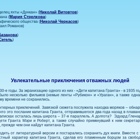
Николай Витовтов
делец яхты «Дункан» (
)
Мария Стрелкова
ана (
)
Николай Черкасов
афического общества (
)
хаил Романов)
Базанова
)
Сегель
)
Увлекательные приключения отважных людей
-е годы. За экранизацию одного из них - «Дети капитана Гранта» - в 1935 г
было несколько фильмов (немые ленты «Рубикон» и «Ураган», а также одна
ему времени не сохранились.
нтюрных приключений. Завязкой сюжета послужила находка моряков – обна
что это послание капитана Гранта, отправившегося два года назад в плаван
записках осталась лишь широта – 37-я параллель. А долгота? Эдуард Глена
дети Гранта Мэри и Роберт, а также случайно примкнувший к ним секретар
 прежде чем они найдут капитана Гранта.
ить от литературной версии и постарались сохранить дух книги. Вместе с
естный характер капитана Гранта, сделав его пламенным борцом за своб