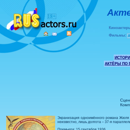
Акте
Киноактер
Фильмы
:
ИСТОР
АКТЁРЫ ПО
Сцен
Комп
Экранизация одноимённого романа Жюля В
неизвестно, лишь долгота – 37-я параллел
Премьера: 15 сентября 1936.