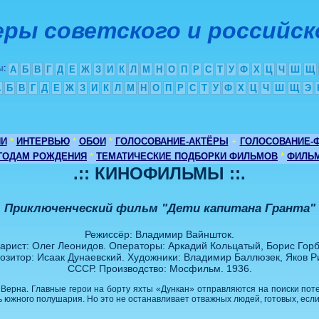
ры советского и российск
ы
:
А
Б
В
Г
Д
Е
Ж
З
И
К
Л
М
Н
О
П
Р
С
Т
У
Ф
Х
Ц
Ч
Ш
Щ
А
Б
В
Г
Д
Е
Ж
З
И
К
Л
М
Н
О
П
Р
С
Т
У
Ф
Х
Ц
Ч
Ш
Щ
Э
ИИ
*
ИНТЕРВЬЮ
*
ОБОИ
*
ГОЛОСОВАНИЕ-АКТЁРЫ
+
ГОЛОСОВАНИЕ-
 ГОДАМ РОЖДЕНИЯ
*
ТЕМАТИЧЕСКИЕ ПОДБОРКИ ФИЛЬМОВ
*
ФИЛЬМ
.:: КИНОФИЛЬМЫ ::.
Приключенческий фильм "Дети капитана Гранта"
Режиссёр: Владимир Вайншток.
арист: Олег Леонидов. Операторы: Аркадий Кольцатый, Борис Горб
озитор: Исаак Дунаевский. Художники: Владимир Баллюзек, Яков Р
СССР. Производство: Мосфильм. 1936.
ерна. Главные герои на борту яхты «Дункан» отправляются на поиски пот
ь южного полушария. Но это не останавливает отважных людей, готовых, есл