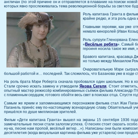
англичан (по этой причине он и отправляется в плавание на поиски новой 
которых явно прослеживалась тема революционной борьбы за светлое буду
Роль капитана Гранта в филь
крайне редко, и эта роль одна
Главными героями, как уже о
немало киноролей (Иван Козыр
Роль супруги Гленорвана Еле
Весёлые ребята
«
». Самый б
героиня носила такое же имя,
Бравого капитана, красавца Д
но только между Михаилом Ром
Очаровательную Мэри сыгра
большой работой и… последней. Так сложилось, что Базанова уже в ходе 
На роль брата Мэри Роберта сначала пробовался один школьник. Но в хо
Якова Сегеля
Стали срочно искать замену и утвердили
. Стоит отметить
опытный мастер режиссёр комбинированных съёмок фильма Александр Птуш
с пламенным сердцем, готового обойти весь свет в поисках отца. Спустя г
Самым же ярким и запоминающимся персонажем фильма стал Жак Пага
Паганель принёс ему по-настоящему всенародную славу. Обаятельный учё
пришёлся по душе миллионам зрителей.
Фильм «Дети капитана Гранта» вышел на экраны 15 сентября 1936 года
замечательные песни стали залогом успеха. О песнях стоит сказать особо
ну-ка, песню нам пропой, весёлый ветер…»). Написаны они были компози
десятилетия (когда визуальная картинка фильма уже устарела) они продо