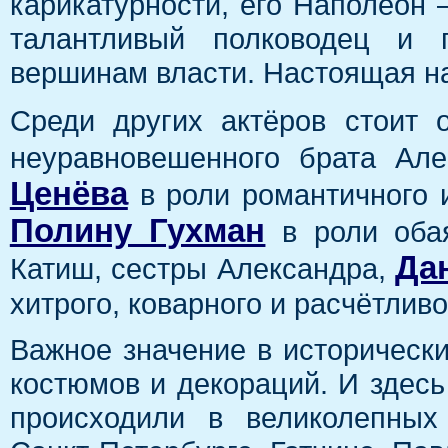
карикатурности, его Наполеон 
талантливый полководец и п
вершинам власти. Настоящая на
Среди других актёров стоит 
неуравновешенного брата Але
Ценёва
в роли романтичного 
Полину Гухман
в роли обая
Да
Катиш, сестры Александра,
хитрого, коварного и расчётлив
Важное значение в исторически
костюмов и декораций. И здесь
происходили в великолепных