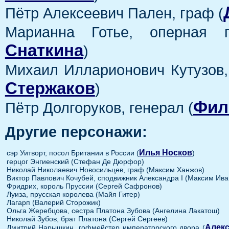
Пётр Алексеевич Пален, граф (
Марианна Готье, оперная 
Снаткина
)
Михаил Илларионович Кутузов,
Стержаков
)
Фил
Пётр Долгоруков, генерал (
Другие персонажи:
Илья Носков
сэр Уитворт, посол Британии в России (
)
герцог Энгиенский (Стефан Де Дюрфор)
Николай Николаевич Новосильцев, граф (Максим Ханжов)
Виктор Павлович Кочубей, сподвижник Александра I (Максим Ива
Фридрих, король Пруссии (Сергей Сафронов)
Луиза, прусская королева (Майя Гитер)
Лагарп (Валерий Сторожик)
Ольга Жеребцова, сестра Платона Зубова (Ангелина Лакатош)
Николай Зубов, брат Платона (Сергей Сергеев)
Алек
Дмитрий Нарышкин, гофмейстер императорского двора (