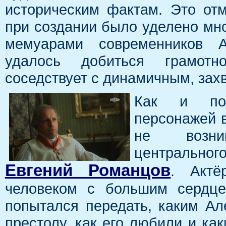
историческим фактам. Это отм
при создании было уделено мно
мемуарами современников А
удалось добиться грамотно
соседствует с динамичным, за
Как и пола
персонажей в
не возник
центрально
Евгений Романцов
. Актё
человеком с большим сердце
попытался передать, каким Ал
престолу, как его любили и как