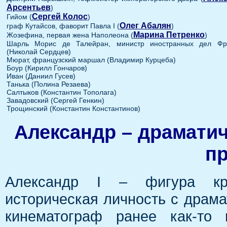
Арсентьев
)
Сергей Колос
Гийом (
)
Олег Абалян
граф Кутайсов, фаворит Павла I (
)
Марина Петренко
Жозефина, первая жена Наполеона (
)
Шарль Морис де Талейран, министр иностранных дел Фр
(Николай Сердцев)
Мюрат, французский маршал (Владимир Курцеба)
Боур (Кирилл Гончаров)
Иван (Даниил Гусев)
Танька (Полина Резаева)
Салтыков (Константин Тополага)
Завадовский (Сергей Генкин)
Трощинский (Константин Константинов)
Александр – драматич
пр
Александр I – фигура кра
историческая личность с драма
кинематограф ранее как-то