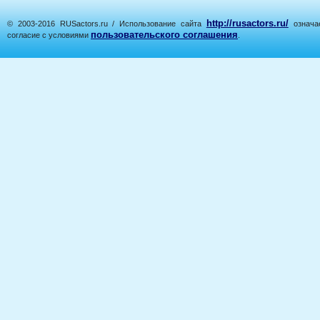
http://rusactors.ru/
© 2003-2016 RUSactors.ru / Использование сайта
означае
пользовательского соглашения
согласие с условиями
.