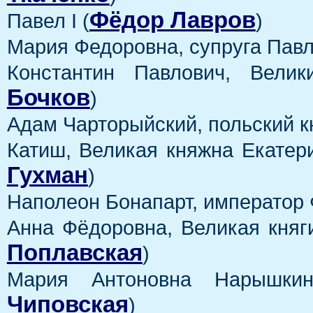
Фёдор Лавров
Павел I (
)
Мария Федоровна, супруга Павла
Константин Павлович, Велик
Бочков
)
Адам Чарторыйский, польский кн
Катиш, Великая княжна Екатери
Гухман
)
Наполеон Бонапарт, император 
Анна Фёдоровна, Великая княги
Поплавская
)
Мария Антоновна Нарышкин
Чиповская
)