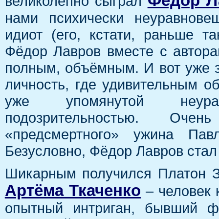
Фёдор Л
великолепно сыграл
нами психически неуравнове
идиот (его, кстати, раньше т
Фёдор Лавров вместе с автор
полным, объёмным. И вот уже 
личность, где удивительным о
уже упомянутой неура
подозрительностью. Оче
«предсмертного» ужина Пав
Безусловно, Фёдор Лавров стал
Шикарным получился Платон З
Артёма Ткаченко
– человек 
опытный интриган, бывший ф