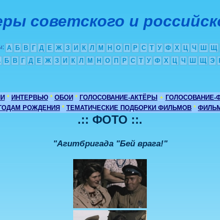
ры советского и российск
ы
:
А
Б
В
Г
Д
Е
Ж
З
И
К
Л
М
Н
О
П
Р
С
Т
У
Ф
Х
Ц
Ч
Ш
Щ
А
Б
В
Г
Д
Е
Ж
З
И
К
Л
М
Н
О
П
Р
С
Т
У
Ф
Х
Ц
Ч
Ш
Щ
Э
ИИ
*
ИНТЕРВЬЮ
*
ОБОИ
*
ГОЛОСОВАНИЕ-АКТЁРЫ
+
ГОЛОСОВАНИЕ-
 ГОДАМ РОЖДЕНИЯ
*
ТЕМАТИЧЕСКИЕ ПОДБОРКИ ФИЛЬМОВ
*
ФИЛЬМ
.:: ФОТО ::.
"Агитбригада "Бей врага!"