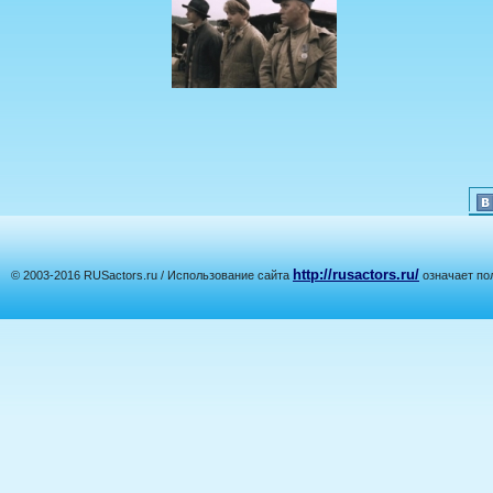
http://rusactors.ru/
© 2003-2016 RUSactors.ru / Использование сайта
означает по