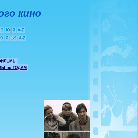
ого кино
Э
Ю
Я
A-Z
Ю
Я
1-9
A-Z
ФИЛЬМЫ
Ы по ГОДАМ