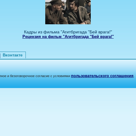
Кадры из фильма "Агитбригада "Бей врага!"
Рецензия на фильм "Агитбригада "Бей врага!"
Вконтакте
пользовательского соглашения
лное и безоговорочное согласие с условиями
.