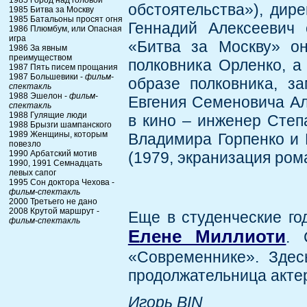
1985 Город над головой
обстоятельства»), дир
1985 Битва за Москву
1985 Батальоны просят огня
Геннадий Алексеевич
1986 Плюмбум, или Опасная
игра
«Битва за Москву» он
1986 За явным
преимуществом
полковника Орленко, а
1987 Пять писем прощания
1987 Большевики -
фильм-
образе полковника, з
спектакль
1988 Эшелон -
фильм-
Евгения Семеновича Ал
спектакль
1988 Гулящие люди
в кино – инженер Степ
1988 Брызги шампанского
1989 Женщины, которым
Владимира Горпенко и 
повезло
1990 Арбатский мотив
(1979, экранизация ром
1990, 1991 Семнадцать
левых сапог
1995 Сон доктора Чехова -
фильм-спектакль
2000 Третьего не дано
2008 Крутой маршрут -
Еще в студенческие го
фильм-спектакль
Елене Миллиоти
. 
«Современнике». Зде
продолжательница акте
Игорь BIN