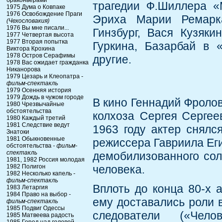
браконьерами
трагедии Ф.Шиллера «
1975 Дума о Ковпаке
1976 Освобождение Праги
Эриха Марии Ремарк
(Чехословакия)
1976 Вы мне писали...
Гинзбург, Вася Кузяк
1977 Четвертая высота
1977 Вторая попытка
Гуркина, Базарбай в 
Виктора Крохина
1978 Остров Серафимы
другие.
1978 Вас ожидает гражданка
Никанорова
1979 Цезарь и Клеопатра -
фильм-спектакль
1979 Осенняя история
1979 Дождь в чужом городе
В кино Геннадий Фролов
1980 Чрезвычайные
обстоятельства
колхоза Сергея Сергее
1980 Каждый третий
1981 Следствие ведут
1963 году актер снялс
Знатоки
1981 Обыкновенные
режиссера Гавриила Еги
обстоятельства -
фильм-
спектакль
демобилизованного сол
1981, 1982 Россия молодая
1982 Полигон
человека.
1982 Несколько капель -
фильм-спектакль
Вплоть до конца 80-х а
1983 Летаргия
1984 Право на выбор -
ему доставались роли в
фильм-спектакль
1985 Подвиг Одессы
следователи («Чел
1985 Матвеева радость