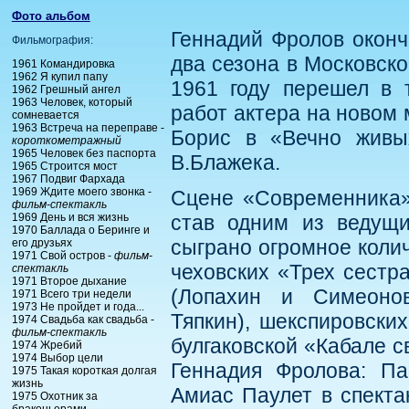
Фото альбом
Геннадий Фролов оконч
Фильмография:
два сезона в Московск
1961 Командировка
1962 Я купил папу
1961 году перешел в 
1962 Грешный ангел
1963 Человек, который
работ актера на новом 
сомневается
1963 Встреча на переправе -
Борис в «Вечно живы
короткометражный
1965 Человек без паспорта
В.Блажека.
1965 Строится мост
1967 Подвиг Фархада
1969 Ждите моего звонка -
Сцене «Современника»
фильм-спектакль
1969 День и вся жизнь
став одним из ведущи
1970 Баллада о Беринге и
сыграно огромное коли
его друзьях
1971 Свой остров -
фильм-
чеховских «Трех сестр
спектакль
1971 Второе дыхание
(Лопахин и Симеонов-
1971 Всего три недели
1973 Не пройдет и года...
Тяпкин), шекспировски
1974 Свадьба как свадьба -
фильм-спектакль
булгаковской «Кабале 
1974 Жребий
1974 Выбор цели
Геннадия Фролова: П
1975 Такая короткая долгая
жизнь
Амиас Паулет в спекта
1975 Охотник за