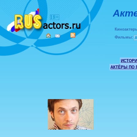
Акте
Киноактер
Фильмы
:
ИСТОР
АКТЁРЫ ПО