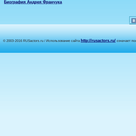
Биография Андрея Франчука
http://rusactors.ru/
© 2003-2016 RUSactors.ru / Использование сайта
означает по