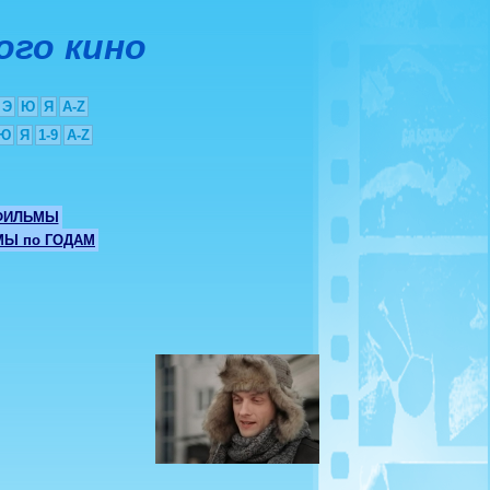
ого кино
Э
Ю
Я
A-Z
Ю
Я
1-9
A-Z
ФИЛЬМЫ
Ы по ГОДАМ