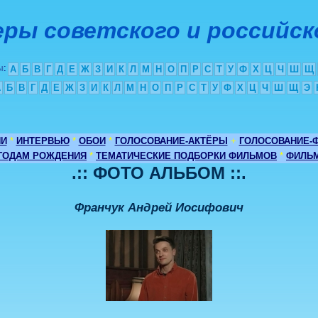
ры советского и российск
ы
:
А
Б
В
Г
Д
Е
Ж
З
И
К
Л
М
Н
О
П
Р
С
Т
У
Ф
Х
Ц
Ч
Ш
Щ
А
Б
В
Г
Д
Е
Ж
З
И
К
Л
М
Н
О
П
Р
С
Т
У
Ф
Х
Ц
Ч
Ш
Щ
Э
ИИ
*
ИНТЕРВЬЮ
*
ОБОИ
*
ГОЛОСОВАНИЕ-АКТЁРЫ
+
ГОЛОСОВАНИЕ-
 ГОДАМ РОЖДЕНИЯ
*
ТЕМАТИЧЕСКИЕ ПОДБОРКИ ФИЛЬМОВ
*
ФИЛЬМ
.:: ФОТО АЛЬБОМ ::.
Франчук Андрей Иосифович