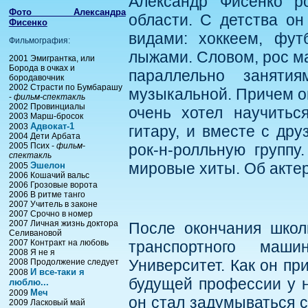
Александр Фисенко р
Фото Александра
области. С детства о
Фисенко
видами: хоккеем, фут
Фильмография:
лыжами. Словом, рос м
2001 Эмигрантка, или
Борода в очках и
параллельно занят
бородавочник
2002 Страсти по Бумбарашу
музыкальной. Причем он
-
фильм-спектакль
2002 Провинциалы
очень хотел научитьс
2003 Марш-бросок
Адвокат-1
2003
гитару, и вместе с др
2004 Дети Арбата
2005 Псих -
фильм-
рок-н-ролльную группу
спектакль
мировые хиты. Об актерс
Эшелон
2005
2006 Кошачий вальс
2006 Грозовые ворота
2006 В ритме танго
2007 Учитель в законе
2007 Срочно в номер
2007 Личная жизнь доктора
После окончания школ
Селивановой
2007 Контракт на любовь
транспортного маши
2008 Я не я
Университет. Как он пр
2008 Продолжение следует
И все-таки я
2008
будущей профессии у н
люблю...
Меч
2009
он стал задумываться 
2009 Ласковый май