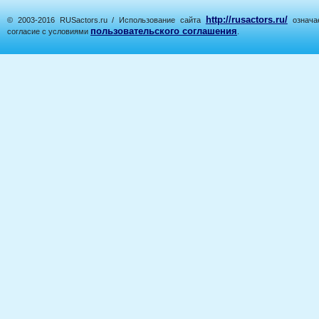
http://rusactors.ru/
© 2003-2016 RUSactors.ru / Использование сайта
означае
пользовательского соглашения
согласие с условиями
.