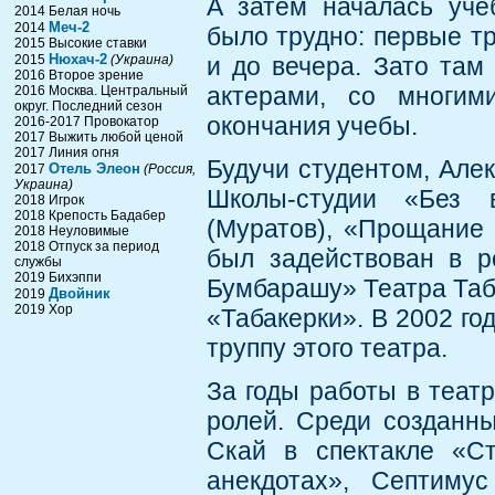
А затем началась уче
2014 Белая ночь
Меч-2
2014
было трудно: первые тр
2015 Высокие ставки
Нюхач-2
2015
(Украина)
и до вечера. Зато там
2016 Второе зрение
актерами, со многим
2016 Москва. Центральный
округ. Последний сезон
окончания учебы.
2016-2017 Провокатор
2017 Выжить любой ценой
2017 Линия огня
Будучи студентом, Але
Отель Элеон
2017
(Россия,
Украина)
Школы-студии «Без 
2018 Игрок
2018 Крепость Бадабер
(Муратов), «Прощание 
2018 Неуловимые
2018 Отпуск за период
был задействован в р
службы
2019 Бихэппи
Бумбарашу» Театра Таба
Двойник
2019
2019 Хор
«Табакерки». В 2002 го
труппу этого театра.
За годы работы в теат
ролей. Среди созданны
Скай в спектакле «С
анекдотах», Септиму