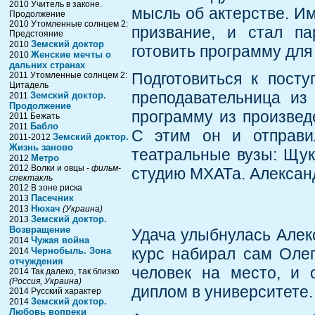
2010 Учитель в законе.
мысль об актерстве. Им
Продолжение
2010 Утомленные солнцем 2:
призвание, и стал па
Предстояние
Земский доктор
2010
готовить программу для
Женские мечты о
2010
дальних странах
Подготовиться к пост
2011 Утомленные солнцем 2:
Цитадель
преподавательница из
Земский доктор.
2011
Продолжение
программу из произвед
2011 Бежать
Бабло
2011
С этим он и отправи
Земский доктор.
2011-2012
Жизнь заново
театральные вузы: Щук
Метро
2012
2012 Волки и овцы -
фильм-
студию МХАТа. Александ
спектакль
2012 В зоне риска
Пасечник
2013
Нюхач
2013
(Украина)
Земский доктор.
2013
Возвращение
Удача улыбнулась Алекс
Чужая война
2014
курс набирал сам Олег
Чернобыль. Зона
2014
отчуждения
человек на место, и 
2014 Так далеко, так близко
(Россия, Украина)
диплом в университете.
2014 Русский характер
Земский доктор.
2014
Любовь вопреки