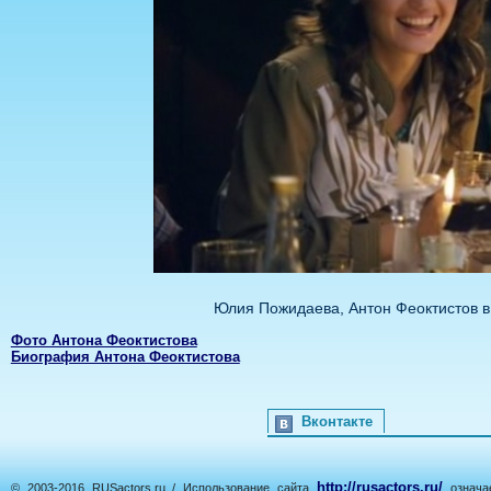
Юлия Пожидаева, Антон Феоктистов 
Фото Антона Феоктистова
Биография Антона Феоктистова
Вконтакте
http://rusactors.ru/
© 2003-2016 RUSactors.ru / Использование сайта
означае