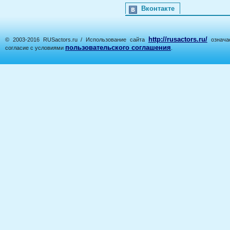
Вконтакте
http://rusactors.ru/
© 2003-2016 RUSactors.ru / Использование сайта
означае
пользовательского соглашения
согласие с условиями
.