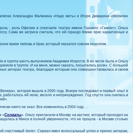
деоклипах Александра Малинина «Надо жить» и Игоря Димарина «Мерилин
роль - роль Офелии в спектакле театра имени Горького «Гамлет». Ольга
ссу. Сама же актриса считала, что ей гораздо ближе ярко характерные и
изни яркая любовь и брак, который оказался совсем недолгим...
е в труппу шесть выпускников Академии Искусств. В их числе была и Ольга
риняли в труппе. И на меня, можно сказать, посыпались роли». С большой
ных актерах театра, благодаря которым она совершенствовалась в своем
Венера», которая вышла в 2000 году. Вскоре последовал и первый опыт в
 работалось ей легко, весело и непринужденно. Год спустя она снялась в
ний».
ически никто не знал. Все изменилось в 2004 году….
Солдаты
м «
». Ольгу пригласили в Москву на кастинг, который проходил на
ащалась в Минск в полной уверенности, что не прошла - в Москве столько
й счастливый билет. Сериал имел колоссальный успех и принес актерам,