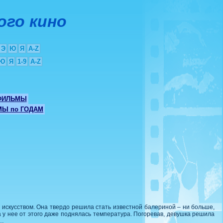
ого кино
Э
Ю
Я
A-Z
Ю
Я
1-9
A-Z
ФИЛЬМЫ
Ы по ГОДАМ
 искусством. Она твердо решила стать известной балериной – ни больше,
а у нее от этого даже поднялась температура. Погоревав, девушка решила
у…