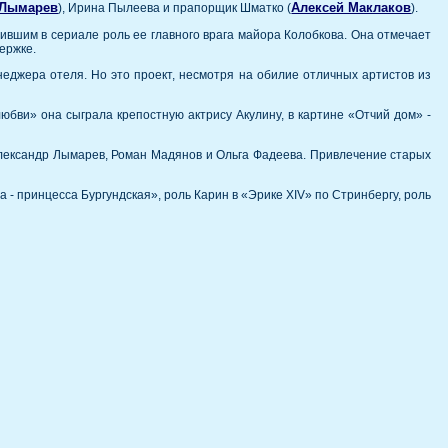
 Лымарев
Алексей Маклаков
), Ирина Пылеева и прапорщик Шматко (
).
нившим в сериале роль ее главного врага майора Колобкова. Она отмечает
ержке.
еджера отеля. Но это проект, несмотря на обилие отличных артистов из
бви» она сыграла крепостную актрису Акулину, в картине «Отчий дом» -
Александр Лымарев, Роман Мадянов и Ольга Фадеева. Привлечение старых
 - принцесса Бургундская», роль Карин в «Эрике ХIV» по Стринбергу, роль