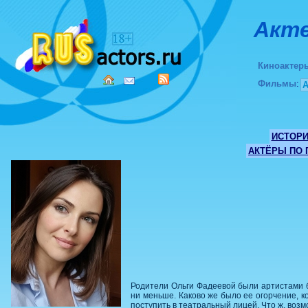
Акте
Киноактер
Фильмы
:
ИСТОР
АКТЁРЫ ПО
Родители Ольги Фадеевой были артистами ба
ни меньше. Каково же было ее огорчение, к
поступить в театральный лицей. Что ж, воз