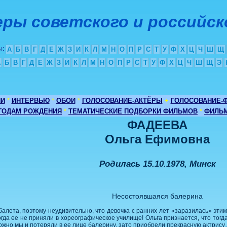
ры советского и российск
ы
:
А
Б
В
Г
Д
Е
Ж
З
И
К
Л
М
Н
О
П
Р
С
Т
У
Ф
Х
Ц
Ч
Ш
Щ
А
Б
В
Г
Д
Е
Ж
З
И
К
Л
М
Н
О
П
Р
С
Т
У
Ф
Х
Ц
Ч
Ш
Щ
Э
ИИ
*
ИНТЕРВЬЮ
*
ОБОИ
*
ГОЛОСОВАНИЕ-АКТЁРЫ
+
ГОЛОСОВАНИЕ-
 ГОДАМ РОЖДЕНИЯ
*
ТЕМАТИЧЕСКИЕ ПОДБОРКИ ФИЛЬМОВ
*
ФИЛЬМ
ФАДЕЕВА
Ольга Ефимовна
Родилась 15.10.1978, Минск
Несостоявшаяся балерина
лета, поэтому неудивительно, что девочка с ранних лет «заразилась» этим
огда ее не приняли в хореографическое училище! Ольга признается, что тогд
можно мы и потеряли в ее лице балерину, зато приобрели прекрасную актрис