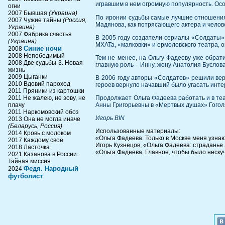
игравшим в нем огромную популярность. Ос
огни
2007 Бывшая
(Украина)
По иронии судьбы самые лучшие отношения
2007 Чужие тайны
(Россия,
Мадянова, как потрясающего актера и челове
Украина)
2007 Фабрика счастья
В 2005 году создатели сериалы «Солдаты» 
(Украина)
МХАТа, «маяковки» и ермоловского театра, 
Синие ночи
2008
2008 Непобедимый
Тем не менее, на Ольгу Фадееву уже обрат
2008 Две судьбы-3. Новая
главную роль – Инну, жену Анатолия Бусло
жизнь
2009 Цыганки
В 2006 году авторы «Солдатов» решили вер
2010 Вдовий пароход
героев вернуло начавший было угасать интер
2011 Пряники из картошки
2011 Не жалею, не зову, не
Продолжает Ольга Фадеева работать и в теат
плачу
Анны Григорьевны в «Мертвых душах» Гогол
2011 Наркомовский обоз
Игорь BIN
2013 Она не могла иначе
(Беларусь, Россия)
Использованные материалы:
2014 Кровь с молоком
«Ольга Фадеева: Только в Москве меня узнаю
2017 Каждому своё
Игорь Кузнецов, «Ольга Фадеева: страданье 
2018 Ласточка
«Ольга Фадеева: Главное, чтобы было нескучно
2021 Казанова в России.
Тайная миссия
Федя. Народный
2024
футболист