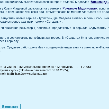
Александр
обенно полюбились зрителям главные герои: рядовой Медведев (
Романом Мадяновым
 у Ольги Фадеевой сложились на съемках с
, испол
ка, и признается что, свою роль почувствовала во многом благодаря его подд
запустили новый сериал «Туристы», где Фадеева снялась в роли Ольги, мен
оказался менее удачным нежели «Солдаты» .
или внимание режиссеры, появились предложения. В сериале «Адъютанты лю
ва…
нуть в сериал столь полюбившихся героев. В «Солдатах-6» вновь снялись 
ес к сериалу.
ре. Среди ее работ: роль Изы - придворной интриганки - в спектакле «Ивонна
я.
т на улице» («Комсомольская правда» в Белоруссии, 10.11.2005);
лучше скуки» (http://www.newsvm.com 08.04.2005);
!» (сайт http://www.serialmag.ru)
Вконтакте