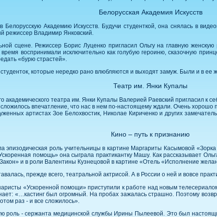
Белорусская Академия Искусств
 в Белорусскую Академию Искусств. Будучи студенткой, она снялась в ви
ий режиссер Владимир Янковский.
ьной сцене. Режиссер Борис Луценко пригласил Ольгу на главную женскую 
 время воспринимали исключительно как голубую героиню, сказочную принце
редать «бурю страстей».
студенток, которые нередко рано влюбляются и выходят замуж. Были и в ее ж
Театр им. Янки Купалы
о академического театра им. Янки Купалы Валерией Раевский пригласил к себ
 сложилось впечатление, что нас в нем по-настоящему ждали. Очень хорошо п
уженных артистах Зое Белохвостик, Николае Кириченко и других замечатель
Кино – путь к признанию
ла эпизодическая роль учительницы в картине Маргариты Касымовой «Зорка 
коренная помощь» она сыграла практикантку Машу. Как рассказывает Ольга,
Закон» и в роли Валентины Кузнецовой в картине «Отель «Исполнение жела
авалась, прежде всего, театральной актрисой. А в России о ней и вовсе практ
наристы «Ускоренной помощи» приступили к работе над новым телесериало
нает: «…кастинг был огромный. На пробах зажалась страшно. Поэтому возвр
том раз - и все сложилось».
ую роль - сержанта медицинской службы Ирины Пылеевой. Это был настоящи