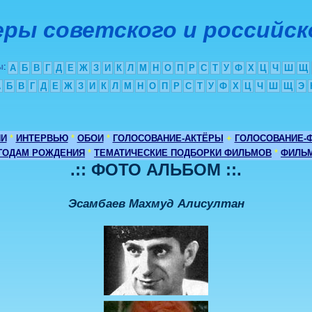
ры советского и российск
ы
:
А
Б
В
Г
Д
Е
Ж
З
И
К
Л
М
Н
О
П
Р
С
Т
У
Ф
Х
Ц
Ч
Ш
Щ
А
Б
В
Г
Д
Е
Ж
З
И
К
Л
М
Н
О
П
Р
С
Т
У
Ф
Х
Ц
Ч
Ш
Щ
Э
ИИ
*
ИНТЕРВЬЮ
*
ОБОИ
*
ГОЛОСОВАНИЕ-АКТЁРЫ
+
ГОЛОСОВАНИЕ-
 ГОДАМ РОЖДЕНИЯ
*
ТЕМАТИЧЕСКИЕ ПОДБОРКИ ФИЛЬМОВ
*
ФИЛЬМ
.:: ФОТО АЛЬБОМ ::.
Эсамбаев Махмуд Алисултан