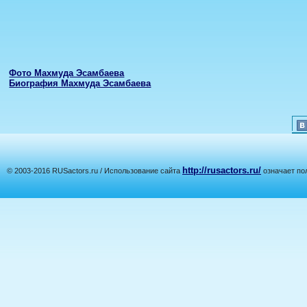
Фото Махмуда Эсамбаева
Биография Махмуда Эсамбаева
http://rusactors.ru/
© 2003-2016 RUSactors.ru / Использование сайта
означает по