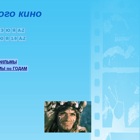
ого кино
Э
Ю
Я
A-Z
Ю
Я
1-9
A-Z
ФИЛЬМЫ
Ы по ГОДАМ