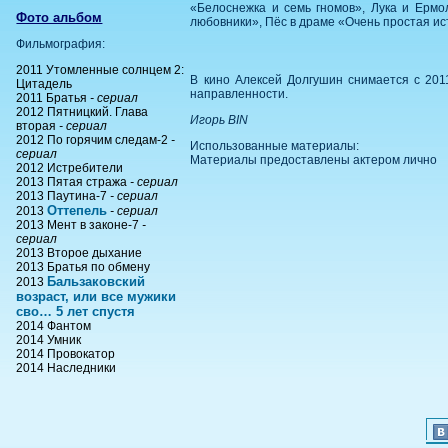
«Белоснежка и семь гномов», Лука и Ермо
Фото альбом
любовники», Пёс в драме «Очень простая ис
Фильмография:
2011 Утомленные солнцем 2:
В кино Алексей Долгушин снимается с 201
Цитадель
направленности.
2011 Братья
- сериал
2012 Пятницкий. Глава
Игорь BIN
вторая
- сериал
2012 По горячим следам-2
-
Использованные материалы:
сериал
Материалы предоставлены актером лично
2012 Истребители
2013 Пятая стража
- сериал
2013 Паутина-7
- сериал
Оттепель
2013
- сериал
2013 Мент в законе-7
-
сериал
2013 Второе дыхание
2013 Братья по обмену
Бальзаковский
2013
возраст, или все мужики
сво… 5 лет спустя
2014 Фантом
2014 Умник
2014 Провокатор
2014 Наследники