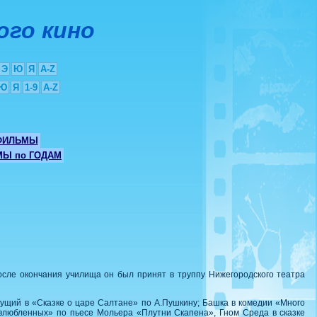
ого кино
Э
Ю
Я
A-Z
Ю
Я
1-9
A-Z
ФИЛЬМЫ
Ы по ГОДАМ
После окончания училища он был принят в труппу Нижегородского театра
едущий в «Сказке о царе Салтане» по А.Пушкину; Башка в комедии «Много
 влюбленных» по пьесе Мольера «Плутни Скапена», Гном Среда в сказке