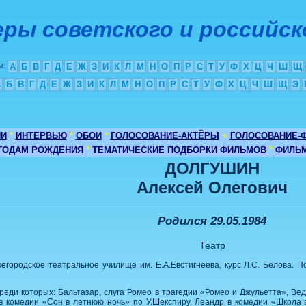
ры советского и российск
ы
:
А
Б
В
Г
Д
Е
Ж
З
И
К
Л
М
Н
О
П
Р
С
Т
У
Ф
Х
Ц
Ч
Ш
Щ
А
Б
В
Г
Д
Е
Ж
З
И
К
Л
М
Н
О
П
Р
С
Т
У
Ф
Х
Ц
Ч
Ш
Щ
Э
ИИ
*
ИНТЕРВЬЮ
*
ОБОИ
*
ГОЛОСОВАНИЕ-АКТЁРЫ
+
ГОЛОСОВАНИЕ-
 ГОДАМ РОЖДЕНИЯ
*
ТЕМАТИЧЕСКИЕ ПОДБОРКИ ФИЛЬМОВ
*
ФИЛЬМ
ДОЛГУШИН
Алексей Олегович
Родился 29.05.1984
Театр
егородское театральное училище им. Е.А.Евстигнеева, курс Л.С. Белова. 
среди которых: Бальтазар, слуга Ромео в трагедии «Ромео и Джульетта», В
 в комедии «Сон в летнюю ночь» по У.Шекспиру, Леандр в комедии «Школа