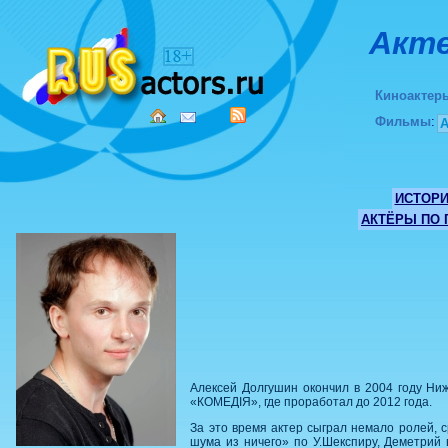
Акте
Киноактер
Фильмы
:
ИСТОР
АКТЁРЫ ПО
Алексей Долгушин окончил в 2004 году Ниж
«КОМЕДIЯ», где проработал до 2012 года.
За это время актер сыграл немало ролей, 
шума из ничего» по У.Шекспиру, Деметрий