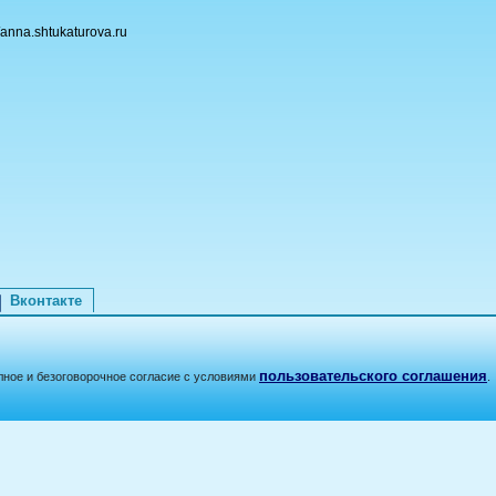
anna.shtukaturova.ru
Вконтакте
пользовательского соглашения
лное и безоговорочное согласие с условиями
.