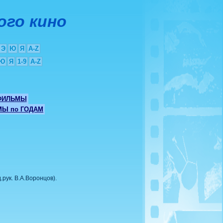
ого кино
Э
Ю
Я
A-Z
Ю
Я
1-9
A-Z
ФИЛЬМЫ
Ы по ГОДАМ
рук. В.А.Воронцов).