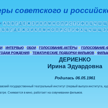
ры советского и российск
ы
:
А
Б
В
Г
Д
Е
Ж
З
И
К
Л
М
Н
О
П
Р
С
Т
У
Ф
Х
Ц
Ч
Ш
Щ
А
Б
В
Г
Д
Е
Ж
З
И
К
Л
М
Н
О
П
Р
С
Т
У
Ф
Х
Ц
Ч
Ш
Щ
Э
ИИ
*
ИНТЕРВЬЮ
*
ОБОИ
*
ГОЛОСОВАНИЕ-АКТЁРЫ
+
ГОЛОСОВАНИЕ-
 ГОДАМ РОЖДЕНИЯ
*
ТЕМАТИЧЕСКИЕ ПОДБОРКИ ФИЛЬМОВ
*
ФИЛЬМ
ДЕРИЕНКО
Ирина Эдуардовна
Родилась 06.05.1961
вский государственный театральный институт (первый выпуск института, худ.
атре. Снимается в кино, работает на озвучивании фильмов.