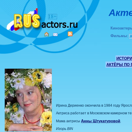
Акте
Киноактер
Фильмы
:
ИСТОР
АКТЁРЫ ПО
Ирина Дериенко окончила в 1984 году Яросла
Актриса работает в Московском камерном те
Анны Штукатуровой
Мама актрисы
.
Игорь BIN